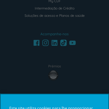
My CUF
Intermediação de Crédito
Soluções de acesso e Planos de saúde
Acompanhe-nos
Facebook
LinkedIn
Youtube
Instagram
TikTok
Prémios
award4
Certificações
Este site utiliza cookies para lhe proporcionar
certification2
certification3