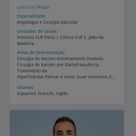
Luís Cruz Vilaça
Especialidade
Angiologia e Cirurgia Vascular
Unidades de saúde
Instituto
CUF
Porto
|
Clínica
CUF
S.
João
da
Madeira
Áreas de Diferenciação
Cirurgia de Varizes minimamente invasiva,
Cirurgia de Varizes por Radiofrequência,
Tratamento da
Hiperhidrose Palmar e Axilar (suor excessivo das mãos e axilas), Embolização de Varizes Pélvicas e Uterinas, Tratamento Endovascular de Aneurisma da Aorta
Idiomas
Espanhol,
Francês,
Inglês