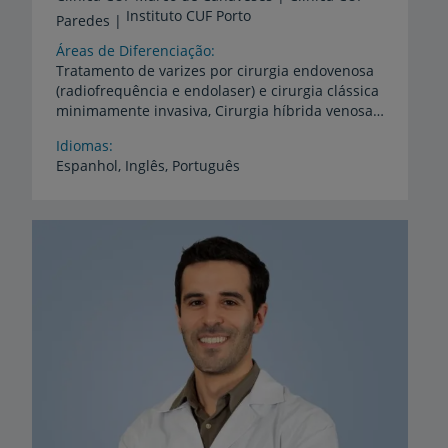
Instituto CUF Porto
Paredes |
Áreas de Diferenciação
Tratamento de varizes por cirurgia endovenosa
(radiofrequência e endolaser) e cirurgia clássica
minimamente invasiva, Cirurgia híbrida venosa, Flebologia estética (escleroterapia simples ou com espuma ecoguiada, laser vascular cutâneo), Tratamento endovascular de aneurisma da aorta (EVAR), Cirurgia endovascular arterial, Simpaticectomia toracoscópica, Ecodoppler vascular
Idiomas
Espanhol,
Inglês,
Português