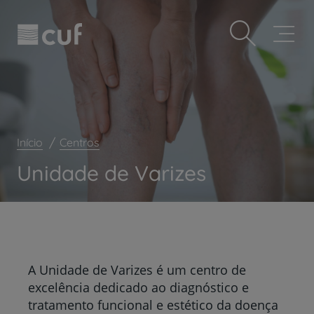
Observação:
Passar
Prevenção e bem-estar
este
para
site
o
Grandes Áreas da Saúde
inclui
conteúdo
um
principal
Serviços CUF
sistema
de
Plano +CUF
acessibilidade.
My CUF
Início
Centros
Clientes e acompanhantes
Unidade de Varizes
CUF Academic Center
Para profissionais
Sobre nós
Contacte-nos
A Unidade de Varizes é um centro de
excelência dedicado ao diagnóstico e
tratamento funcional e estético da doença