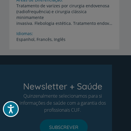
Tratamento de varizes por cirurgia endovenosa
(radiofrequência) e cirurgia clássica
minimamente
invasiva. Flebologia estética. Tratamento endovascular de aneurismas da aorta e artérias ilíacas (EVAR). Cirurgia carotídea e prevenção do AVC. Cirurgia de bypass arterial periférico e angioplastia/stenting percutâneo. Eco-doppler vascular
Idiomas
Espanhol,
Francês,
Inglês
Newsletter + Saúde
Quinzenalmente selecionamos para si
informações de saúde com a garantia dos
Acessibilidade
profissionais CUF.
SUBSCREVER