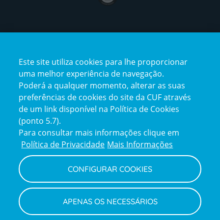
Certificações
Este site utiliza cookies para lhe proporcionar
certification2
certification3
uma melhor experiência de navegação.
Poderá a qualquer momento, alterar as suas
preferências de cookies do site da CUF através
de um link disponível na Política de Cookies
(ponto 5.7).
Reclamações e Elogios
Para consultar mais informações clique em
Reclamações
Política de Privacidade
Mais Informações
e
elogios
CONFIGURAR COOKIES
Política de Privacidade e Cookies
Terms
Configurar Cookies
Termos e Condições
APENAS OS NECESSÁRIOS
and
Declaração de Acessibilidade
Privacy
Canal de Denúncias
Informações legais
Policy