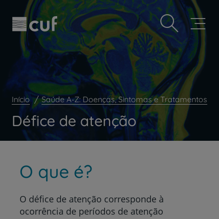
Observação:
Passar
Prevenção e bem-estar
este
para
site
o
Grandes Áreas da Saúde
inclui
conteúdo
um
principal
Serviços CUF
sistema
de
Plano +CUF
acessibilidade.
My CUF
Início
Saúde A-Z: Doenças, Sintomas e Tratamentos
Clientes e acompanhantes
Défice de atenção
CUF Academic Center
Para profissionais
Sobre nós
O que é?
Contacte-nos
O défice de atenção c
orresponde à
ocorrência de períodos de atenção