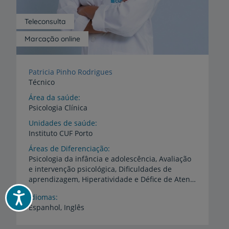
Teleconsulta
Marcação online
Patricia Pinho Rodrigues
Técnico
Área da saúde
Psicologia Clínica
Unidades de saúde
Instituto
CUF
Porto
Áreas de Diferenciação
Psicologia da infância e adolescência, Avaliação
e intervenção psicológica, Dificuldades de
aprendizagem, Hiperatividade e Défice de Atenção, Alteração do comportamento, Ansiedade e Depressão, Treino de competências parentais e gestão de conflitos
Acessibilidade
Idiomas
Espanhol,
Inglês