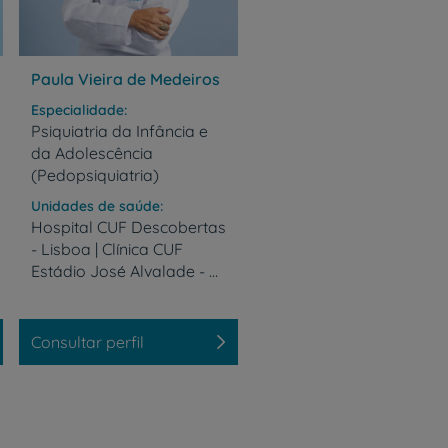
r
Paula Vieira de Medeiros
Especialidade
Psiquiatria da Infância e
da Adolescência
de
(Pedopsiquiatria)
Unidades de saúde
Hospital CUF Descobertas
- Lisboa | Clínica CUF
Estádio José Alvalade - Lisboa
Consultar perfil