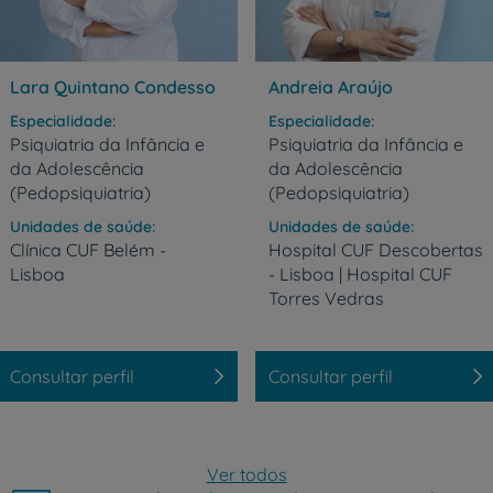
Prevenção e bem-esta
Lara Quintano Condesso
Andreia Araújo
Especialidade
Especialidade
Psiquiatria da Infância e
Psiquiatria da Infância e
da Adolescência
da Adolescência
Grandes Áreas da Saú
(Pedopsiquiatria)
(Pedopsiquiatria)
Unidades de saúde
Unidades de saúde
Clínica
CUF
Belém
-
Hospital CUF Descobertas
Lisboa
- Lisboa | Hospital CUF
Serviços CUF
Torres Vedras
Consultar perfil
Consultar perfil
Plano +CUF
Ver todos
My CUF