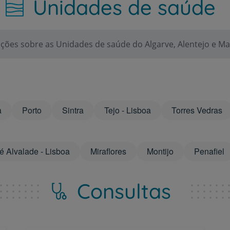
Unidades de saúde
Clientes e acompanhantes
ções sobre as Unidades de saúde do Algarve, Alentejo e Ma
CUF Academic Center
Para profissionais
Sobre nós
a
Porto
Sintra
Tejo - Lisboa
Torres Vedras
Contacte-nos
é Alvalade - Lisboa
Miraflores
Montijo
Penafiel
PT
EN
Consultas