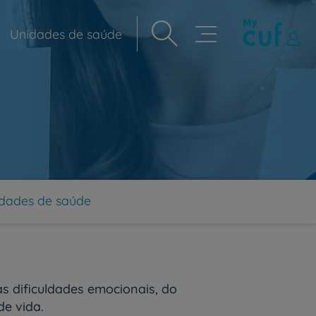
Unidades de saúde
Navegação
principal
dades de saúde
as dificuldades emocionais, do
de vida.