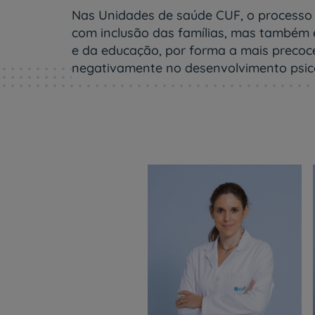
um
Nas Unidades de saúde CUF, o processo 
leitor
de
com inclusão das famílias, mas também 
tela;
e da educação, por forma a mais precocem
Pressione
negativamente no desenvolvimento psicoa
Control-
F10
para
abrir
um
menu
de
acessibilidade.