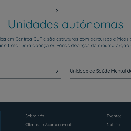
Unidades autónomas
 em Centros CUF e são estruturas com percursos clínicos de
ar e tratar uma doença ou várias doenças do mesmo órgão 
Unidade de Saúde Mental do
Sobre nós
Eventos
Menu
footer
Clientes e Acompanhantes
Notícias