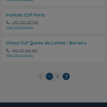
Instituto CUF Porto
+351 220 033 500
Mais informações
Clínica CUF Quinta da Lomba - Barreiro
+351 212 066 607
Mais informações
Página
1
Página
2
Paginação
atual