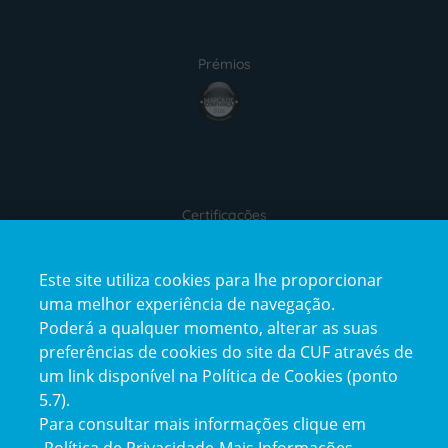
Prémios
award4
Certificações
certification2
certification3
Este site utiliza cookies para lhe proporcionar
uma melhor experiência de navegação.
Poderá a qualquer momento, alterar as suas
preferências de cookies do site da CUF através de
Reclamações e Elogios
um link disponível na Política de Cookies (ponto
Reclamações
5.7).
e
Para consultar mais informações clique em
elogios