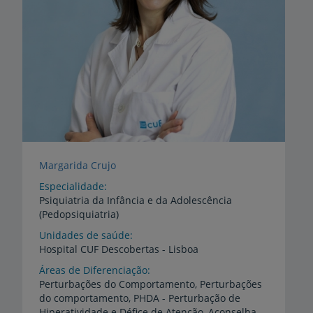
Margarida Crujo
Especialidade
Psiquiatria da Infância e da Adolescência
(Pedopsiquiatria)
Unidades de saúde
Hospital
CUF
Descobertas
-
Lisboa
Áreas de Diferenciação
Perturbações do Comportamento, Perturbações
do comportamento, PHDA - Perturbação de
Hiperatividade e Défice de Atenção, Aconselhamento parental, Alterações na Aprendizagem, Primeira Infância, Ansiedade, Depressão