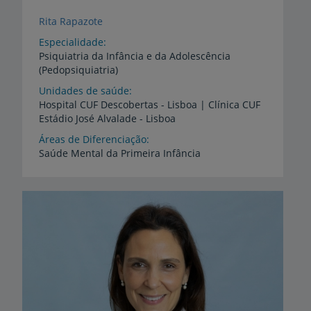
Rita Rapazote
Especialidade
Psiquiatria da Infância e da Adolescência
(Pedopsiquiatria)
Unidades de saúde
Hospital
CUF
Descobertas
-
Lisboa
|
Clínica
CUF
Estádio
José
Alvalade
-
Lisboa
Áreas de Diferenciação
Saúde
Mental
da
Primeira
Infância