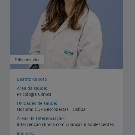
Teleconsulta
Beatriz Raposo
Área da saúde
Psicologia Clínica
Unidades de saúde
Hospital
CUF
Descobertas
-
Lisboa
Áreas de Diferenciação
Intervenção
clínica
com
crianças
e
adolescentes
Idiomas