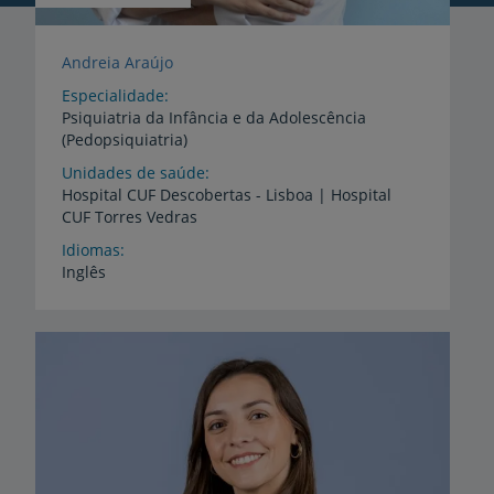
Andreia Araújo
Especialidade
Psiquiatria da Infância e da Adolescência
(Pedopsiquiatria)
Unidades de saúde
Hospital
CUF
Descobertas
-
Lisboa
|
Hospital
CUF
Torres
Vedras
Idiomas
Inglês