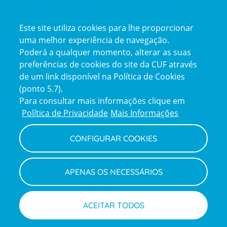
Certificações
Este site utiliza cookies para lhe proporcionar
certification2
certification3
uma melhor experiência de navegação.
Poderá a qualquer momento, alterar as suas
preferências de cookies do site da CUF através
de um link disponível na Política de Cookies
(ponto 5.7).
Reclamações e Elogios
Para consultar mais informações clique em
Reclamações
Política de Privacidade
Mais Informações
e
elogios
CONFIGURAR COOKIES
Política de Privacidade e Cookies
Terms
Configurar Cookies
Termos e Condições
APENAS OS NECESSÁRIOS
and
Declaração de Acessibilidade
Privacy
Canal de Denúncias
Informações legais
Policy
© CUF 2026 Todos os direitos reservados
ACEITAR TODOS