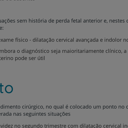
ões sem história de perda fetal anterior e, nestes c
e:
Prevenção e bem-esta
exame físico - dilatação cervical avançada e indolor 
mbora o diagnóstico seja maioritariamente clínico, a
rino pode ser útil
Grandes Áreas da Saú
to
Serviços CUF
dimento cirúrgico, no qual é colocado um ponto no c
erada nas seguintes situações
Plano +CUF
avidez no segundo trimestre com dilatação cervical i