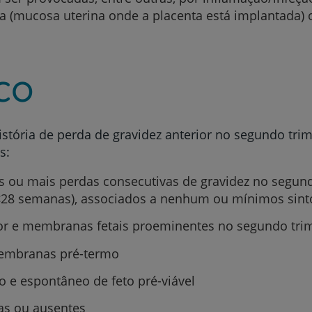
a (mucosa uterina onde a placenta está implantada) 
co
stória de perda de gravidez anterior no segundo trim
s:
as ou mais perdas consecutivas de gravidez no segun
<28 semanas), associados a nenhum ou mínimos sin
lor e membranas fetais proeminentes no segundo trim
membranas pré-termo
o e espontâneo de feto pré-viável
as ou ausentes