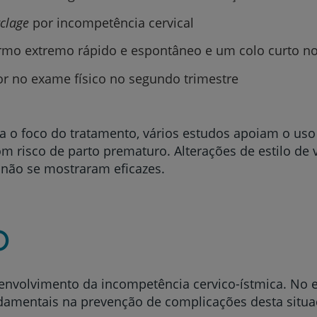
My CUF
clage
por incompetência cervical
ermo extremo rápido e espontâneo e um colo curto no
Clientes e acompanhantes
lor no exame físico no segundo trimestre
CUF Academic Center
ja o foco do tratamento, vários estudos apoiam o us
Para profissionais
 risco de parto prematuro. Alterações de estilo de v
, não se mostraram eficazes.
Sobre nós
Contacte-nos
o
senvolvimento da incompetência cervico-ístmica.
No e
damentais na prevenção de complicações desta situa