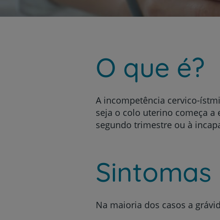
um
leitor
de
tela;
Pressione
Control-
O que é?
F10
para
abrir
um
menu
A incompetência cervico-ístmic
de
seja o colo uterino começa a 
acessibilidade.
segundo trimestre ou à incapa
Sintomas
Na maioria dos casos a grávi