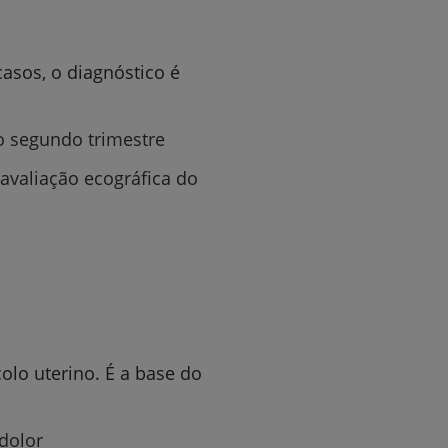
asos, o diagnóstico é
r
no segundo trimestre
 avaliação ecográfica do
de
olo uterino. É a base do
ndolor