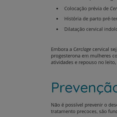
Colocação prévia de
Cer
História de parto pré-t
Dilatação cervical indo
Embora a C
erclage
cervical se
progesterona em mulheres com
atividades e repouso no leito
Prevençã
Não é possível prevenir o de
tratamento precoces, são fun