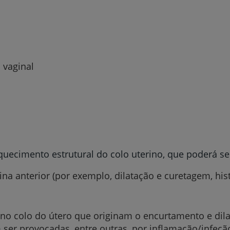
 vaginal
aquecimento estrutural do colo uterino, que poderá 
rina anterior (por exemplo, dilatação e curetagem, hi
no colo do útero que originam o encurtamento e dila
 ser provocadas, entre outras, por inflamação/infe