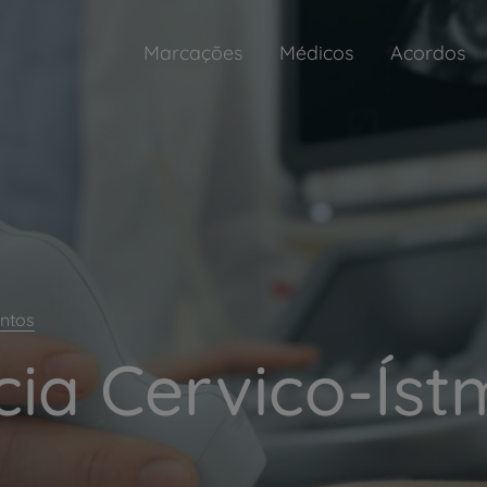
Marcações
Médicos
Acordos
ntos
ia Cervico-Íst