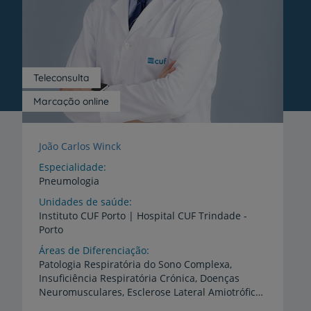
Teleconsulta
Marcação online
João Carlos Winck
Especialidade
Pneumologia
Unidades de saúde
Instituto
CUF
Porto
|
Hospital
CUF
Trindade
-
Porto
Áreas de Diferenciação
Patologia Respiratória do Sono Complexa,
Insuficiência Respiratória Crónica, Doenças
Neuromusculares, Esclerose Lateral Amiotrófica, Oxigenoterapia, Ventilação Não Invasiva, Fadiga crónica/COVID Longo, Tosse Crónica