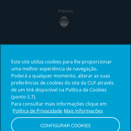
Prémios
award4
Certificações
Este site utiliza cookies para lhe proporcionar
certification2
certification3
uma melhor experiência de navegação.
Poderá a qualquer momento, alterar as suas
preferências de cookies do site da CUF através
de um link disponível na Política de Cookies
(ponto 5.7).
Reclamações e Elogios
Para consultar mais informações clique em
Reclamações
Política de Privacidade
Mais Informações
e
elogios
CONFIGURAR COOKIES