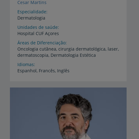
Cesar Martins
Especialidade
Dermatologia
Unidades de saúde
Hospital
CUF
Açores
Áreas de Diferenciação
Oncologia
cutânea,
cirurgia
dermatológica,
laser,
dermatoscopia,
Dermatologia
Estética
Idiomas
Espanhol,
Francês,
Inglês