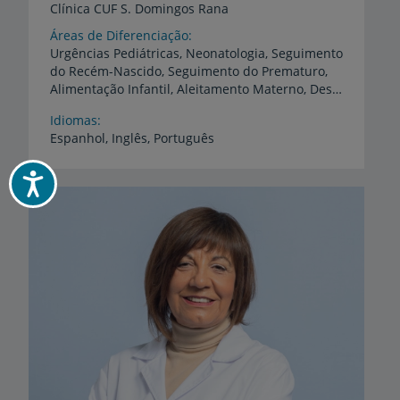
Clínica
CUF
S.
Domingos
Rana
Áreas de Diferenciação
Urgências Pediátricas, Neonatologia, Seguimento
do Recém-Nascido, Seguimento do Prematuro,
Alimentação Infantil, Aleitamento Materno, Desenvolvimento e Comportamento Infantil, Sono na Criança, Infeções Pediátricas, Asma e Patologia Respiratória Pediátrica, Dermatologia Pediátrica, Saúde do Adolescente, Cuidados Intensivos Pediátricos e Neonatais
Idiomas
Espanhol,
Inglês,
Português
Acessibilidade