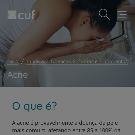
Observação:
Passar
Prevenção e bem-estar
este
para
site
o
Grandes Áreas da Saúde
inclui
conteúdo
um
principal
Serviços CUF
sistema
de
Plano +CUF
acessibilidade.
My CUF
Início
Saúde A-Z: Doenças, Sintomas e Tratamentos
Clientes e acompanhantes
Acne
CUF Academic Center
Para profissionais
Sobre nós
O que é?
Contacte-nos
A acne é provavelmente a doença da pele
mais comum, afetando entre 85 a 100% da