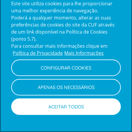
Este site utiliza cookies para lhe proporcionar
uma melhor experiência de navegação.
Poderá a qualquer momento, alterar as suas
Acompanhe-nos
preferências de cookies do site da CUF através
Facebook
LinkedIn
Youtube
Instagram
TikTok
de um link disponível na Política de Cookies
(ponto 5.7).
Para consultar mais informações clique em
Política de Privacidade
Mais Informações
Prémios
award4
CONFIGURAR COOKIES
APENAS OS NECESSÁRIOS
Certificações
ACEITAR TODOS
certification2
certification3
Marcações
Médicos