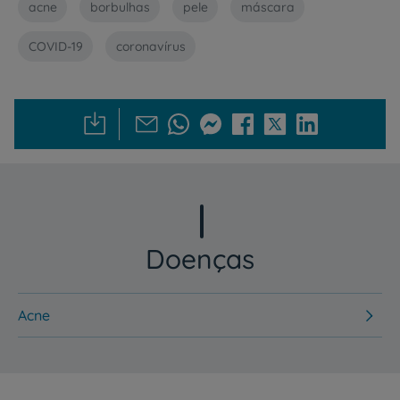
acne
borbulhas
pele
máscara
COVID-19
coronavírus
Doenças
Acne