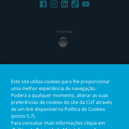
Facebook
LinkedIn
Youtube
Instagram
TikTok
Prémios
award4
Certificações
Este site utiliza cookies para lhe proporcionar
certification2
certification3
uma melhor experiência de navegação.
Poderá a qualquer momento, alterar as suas
preferências de cookies do site da CUF através
de um link disponível na Política de Cookies
(ponto 5.7).
Reclamações e Elogios
Para consultar mais informações clique em
Reclamações