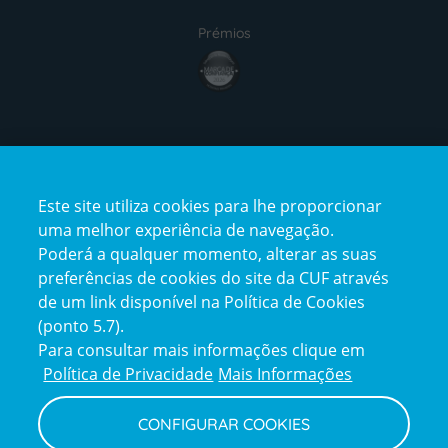
Prémios
award4
Certificações
Este site utiliza cookies para lhe proporcionar
certification2
certification3
uma melhor experiência de navegação.
Poderá a qualquer momento, alterar as suas
preferências de cookies do site da CUF através
de um link disponível na Política de Cookies
(ponto 5.7).
Reclamações e Elogios
Para consultar mais informações clique em
Reclamações
Política de Privacidade
Mais Informações
e
elogios
CONFIGURAR COOKIES