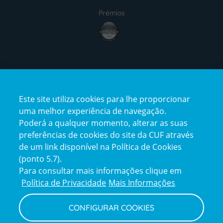
Prémios
award4
Certificações
Este site utiliza cookies para lhe proporcionar
certification2
certification3
uma melhor experiência de navegação.
Poderá a qualquer momento, alterar as suas
preferências de cookies do site da CUF através
de um link disponível na Política de Cookies
(ponto 5.7).
Reclamações e Elogios
Para consultar mais informações clique em
Reclamações
Política de Privacidade
Mais Informações
e
elogios
CONFIGURAR COOKIES