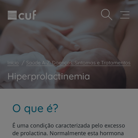
Observação:
Passar
Prevenção e bem-estar
este
para
site
o
Grandes Áreas da Saúde
inclui
conteúdo
um
principal
Serviços CUF
sistema
de
Plano +CUF
acessibilidade.
My CUF
Início
Saúde A-Z: Doenças, Sintomas e Tratamentos
Clientes e acompanhantes
Hiperprolactinemia
CUF Academic Center
Para profissionais
Sobre nós
O que é?
Contacte-nos
É uma condição caracterizada pelo excesso
de prolactina
. Normalmente esta hormona