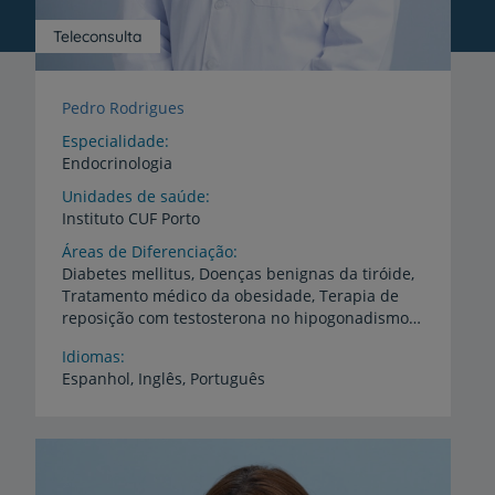
Teleconsulta
Pedro Rodrigues
Especialidade
Endocrinologia
Unidades de saúde
Instituto
CUF
Porto
Áreas de Diferenciação
Diabetes mellitus, Doenças benignas da tiróide,
Tratamento médico da obesidade, Terapia de
reposição com testosterona no hipogonadismo masculino, Recuperação do hipogonadismo induzido por esteróides anabolizantes, Avaliação e tratamento hormonal na pessoa transgénero
Idiomas
Espanhol,
Inglês,
Português