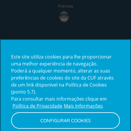
Prémios
award4
Certificações
Este site utiliza cookies para lhe proporcionar
certification2
certification3
uma melhor experiência de navegação.
Poderá a qualquer momento, alterar as suas
preferências de cookies do site da CUF através
de um link disponível na Política de Cookies
(ponto 5.7).
Reclamações e Elogios
Para consultar mais informações clique em
Reclamações
Política de Privacidade
Mais Informações
e
elogios
CONFIGURAR COOKIES
Política de Privacidade e Cookies