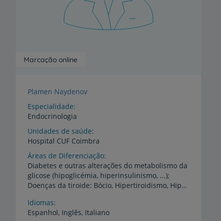
Marcação online
Plamen Naydenov
Especialidade
Endocrinologia
Unidades de saúde
Hospital
CUF
Coimbra
Áreas de Diferenciação
Diabetes e outras alterações do metabolismo da
glicose (hipoglicémia, hiperinsulinismo, ...);
Doenças da tiroide: Bócio, Hipertiroidismo, Hipotiroidismo, Doença autoimune da tiroide, neoplasias da tiroide; Doenças da paratiroide: Adenoma, Hiperplasia da paratiroide, Hiperparatiroidismo, Hipoparatiroidismo, Metabolismo do cálcio; Patologia da hipófise: Hipopitoitarismo, Acromegalia e gigantismo, Hiperprolactinémia, Doença de Cushing, Diabetes insípidus, Hipogonadismo primário, tumores não secretórios da hipófise; Doenças da glândula suprarrenal: Insuficiência suprarrenal (Síndrome de Addison), Hiperaldosteronismo, Hiperplasia suprarrenal e Hirsutismo, Hipercortisolismo (Doença de Cushing), Feocromocitoma; Doenças das gónadas: Hipogonadismo, Tumores produtores do testículo e ovário, Amenorreia primária, Síndrome de Turner e Síndrome de Klinefelter, Síndrome do ovário Poliquístico; Hipertensão arterial de causa endócrina; Doenças da tiroide na gravidez e Diabetes Gestacional
Idiomas
Espanhol,
Inglês,
Italiano