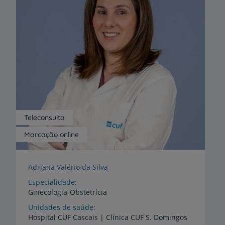
Teleconsulta
Marcação online
Adriana Valério da Silva
Especialidade
Ginecologia-Obstetrícia
Unidades de saúde
Hospital
CUF
Cascais
|
Clínica
CUF
S.
Domingos