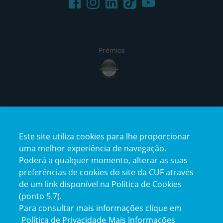
Instagram
TikTok
Prémios
award4
Certificações
Este site utiliza cookies para lhe proporcionar
certification2
certification3
uma melhor experiência de navegação.
Poderá a qualquer momento, alterar as suas
preferências de cookies do site da CUF através
de um link disponível na Política de Cookies
(ponto 5.7).
Reclamações e Elogios
Para consultar mais informações clique em
Reclamações
Política de Privacidade
Mais Informações
e