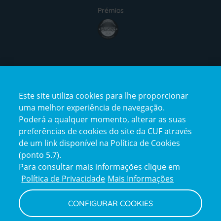
Prémios
award4
Certificações
Este site utiliza cookies para lhe proporcionar
certification2
certification3
uma melhor experiência de navegação.
Poderá a qualquer momento, alterar as suas
preferências de cookies do site da CUF através
de um link disponível na Política de Cookies
(ponto 5.7).
Reclamações e Elogios
Para consultar mais informações clique em
Reclamações
Política de Privacidade
Mais Informações
e
elogios
CONFIGURAR COOKIES
Política de Privacidade e Cookies