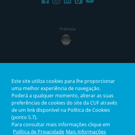
Prémios
award4
Certificações
Este site utiliza cookies para lhe proporcionar
certification2
certification3
uma melhor experiência de navegação.
Poderá a qualquer momento, alterar as suas
preferências de cookies do site da CUF através
de um link disponível na Política de Cookies
(ponto 5.7).
Reclamações e Elogios
Para consultar mais informações clique em
Reclamações
Política de Privacidade
Mais Informações
e