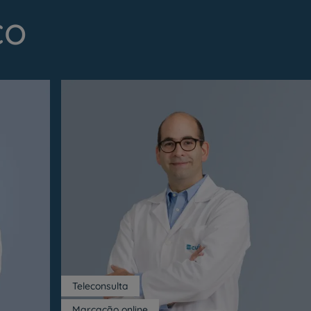
co
My CUF
Clientes e acompanhantes
CUF Academic Center
Para profissionais
Sobre nós
Contacte-nos
Teleconsulta
Marcação online