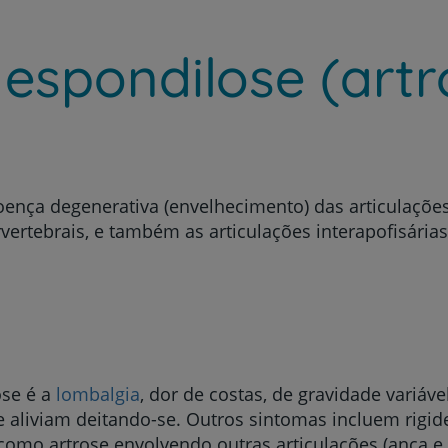
 espondilose (art
ença degenerativa (envelhecimento) das articulações
vertebrais, e também as articulações interapofisária
ose é a
lombalgia
, dor de costas, de gravidade variáve
 aliviam deitando-se. Outros sintomas incluem rigide
omo artrose envolvendo outras articulações (anca e