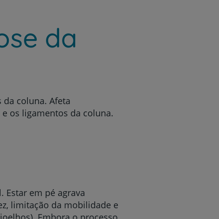
rose da
 da coluna. Afeta
s e os ligamentos da coluna.
l. Estar em pé agrava
z, limitação da mobilidade e
 joelhos). Embora o processo