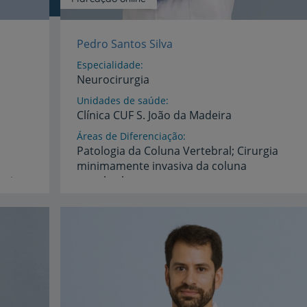
Pedro Santos Silva
Especialidade
Neurocirurgia
Unidades de saúde
Clínica
CUF
S.
João
da
Madeira
Áreas de Diferenciação
Patologia da Coluna Vertebral; Cirurgia
minimamente invasiva da coluna
neuronavegação), Cirurgia da Epilepsia (incluindo microcirurgia cerebral, técnicas de neuroestimulação, ablação por LASER), Cirurgia de Dor Refratária, Cirurgia Cerebral, Cirurgia de Coluna (técnicas microcirúrgicas), Cirurgia de Nervo Periférico
vertebral ;
Cirurgia endoscópica da coluna vertebral ; Técnicas percutâneas da coluna vertebral
Idiomas
Inglês,
Português