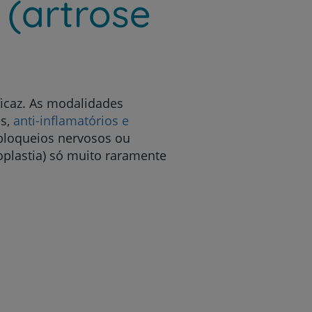
 (artrose
ficaz. As modalidades
es,
anti-inflamatórios e
 bloqueios nervosos ou
oplastia) só muito raramente