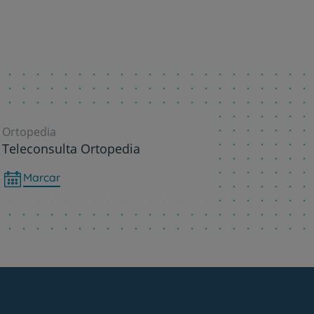
r
Ortopedia
de
Teleconsulta Ortopedia
Marcar