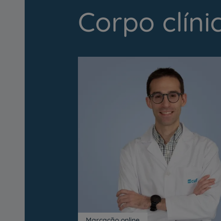
Corpo clíni
Marcação online