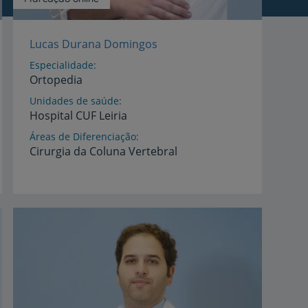
Lucas Durana Domingos
Especialidade
Ortopedia
Unidades de saúde
Hospital
CUF
Leiria
Áreas de Diferenciação
Cirurgia
da
Coluna
Vertebral