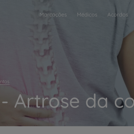
Marcações
Médicos
Acordos
ntos
- Artrose da c