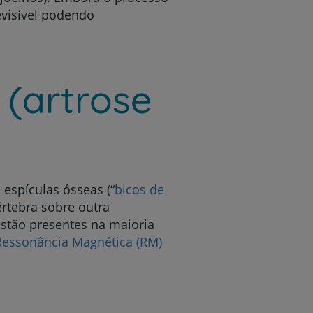
evisível podendo
 (artrose
espículas ósseas (“
bicos de
értebra sobre outra
estão presentes na maioria
Ressonância Magnética (RM)