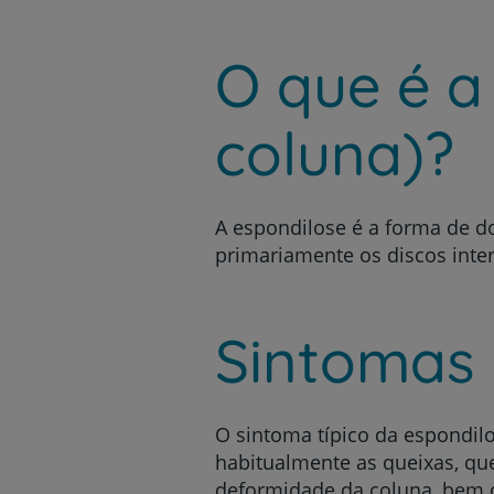
um
leitor
de
O que é a
tela;
Pressione
Control-
coluna)?
F10
para
abrir
um
menu
A espondilose é a forma de do
de
primariamente os discos inter
acessibilidade.
Sintomas
O sintoma típico da espondil
habitualmente as queixas, que
deformidade da coluna, bem c