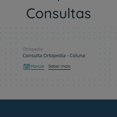
Consultas
Prevenção e bem-esta
Ortopedia
Grandes Áreas da Saú
Consulta Ortopedia - Coluna
Marcar
Saber mais
Serviços CUF
Plano +CUF