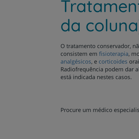
Tratament
da coluna
O tratamento conservador, não
consistem em
fisioterapia
, mo
analgésicos
, e
corticoides
orai
Radiofrequência podem dar alí
está indicada nestes casos.
Procure um médico especiali