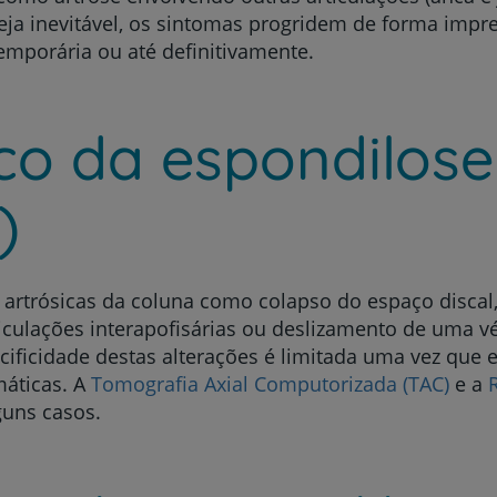
eja inevitável, os sintomas progridem de forma impr
emporária ou até definitivamente.
co da espondilose
)
artrósicas da coluna como colapso do espaço discal, 
articulações interapofisárias ou deslizamento de uma v
ecificidade destas alterações é limitada uma vez que 
áticas. A
Tomografia Axial Computorizada (TAC)
e a
guns casos.