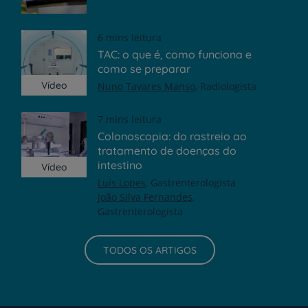
6 mins leitura
TAC: o que é, como funciona e
como se preparar
Vídeo
Nuno Tavares Manso
Radiologista
7 mins leitura
Colonoscopia: do rastreio ao
tratamento de doenças do
intestino
Vídeo
Luís Lopes
Gastrenterologista
João Silva Fernandes
Gastrenterologista
TODOS OS ARTIGOS