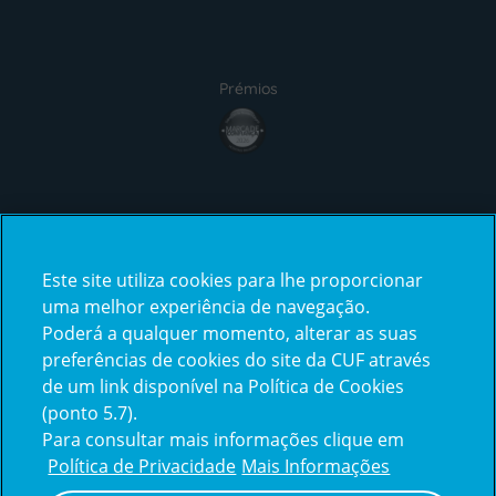
Prémios
award4
Certificações
Este site utiliza cookies para lhe proporcionar
certification2
certification3
uma melhor experiência de navegação.
Poderá a qualquer momento, alterar as suas
preferências de cookies do site da CUF através
de um link disponível na Política de Cookies
(ponto 5.7).
Reclamações e Elogios
Para consultar mais informações clique em
Reclamações
Política de Privacidade
Mais Informações
e
elogios