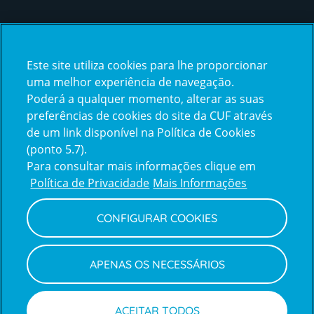
Certificações
Este site utiliza cookies para lhe proporcionar
certification2
certification3
uma melhor experiência de navegação.
Poderá a qualquer momento, alterar as suas
preferências de cookies do site da CUF através
de um link disponível na Política de Cookies
(ponto 5.7).
Reclamações e Elogios
Para consultar mais informações clique em
Reclamações
Política de Privacidade
Mais Informações
e
elogios
CONFIGURAR COOKIES
Política de Privacidade e Cookies
Terms
Configurar Cookies
Termos e Condições
APENAS OS NECESSÁRIOS
and
Declaração de Acessibilidade
Privacy
Canal de Denúncias
Informações legais
Policy
© CUF 2026 Todos os direitos reservados
ACEITAR TODOS