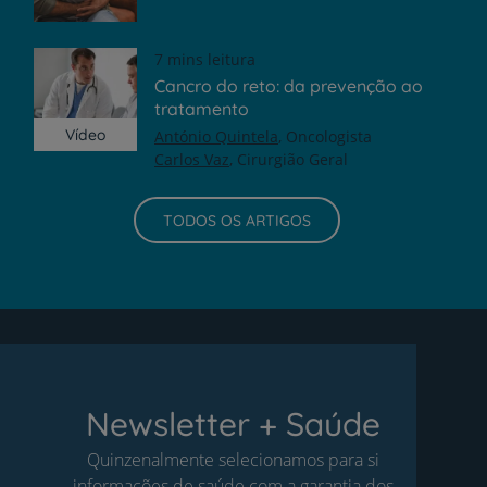
7 mins leitura
Cancro do reto: da prevenção ao
tratamento
Vídeo
António Quintela
Oncologista
Carlos Vaz
Cirurgião Geral
TODOS OS ARTIGOS
Newsletter + Saúde
Quinzenalmente selecionamos para si
informações de saúde com a garantia dos