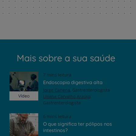
Mais sobre a sua saúde
7 mins leitura
Endoscopia digestiva alta
Jorge Canena
Gastrenterologista
Vídeo
Liliana Carvalho Araújo
Gastrenterologista
6 mins leitura
O que significa ter pólipos nos
intestinos?