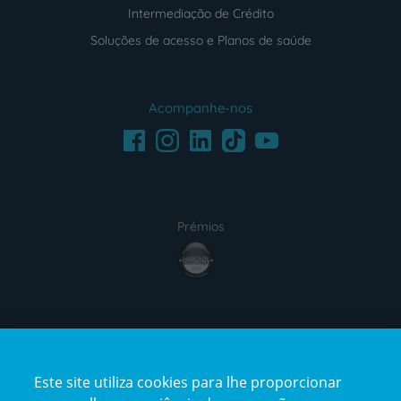
Intermediação de Crédito
Soluções de acesso e Planos de saúde
Acompanhe-nos
Facebook
LinkedIn
Youtube
Instagram
TikTok
Prémios
award4
Certificações
Este site utiliza cookies para lhe proporcionar
certification2
certification3