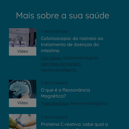
Mais sobre a sua saúde
7 mins leitura
Colonoscopia: do rastreio ao
tratamento de doenças do
intestino
Vídeo
Luís Lopes
Gastrenterologista
João Silva Fernandes
Gastrenterologista
7 mins leitura
O que é a Ressonância
Magnética?
Vídeo
Tiago Baptista
Neurorradiologista
5 mins leitura
Proteína C-reativa: sabe qual a