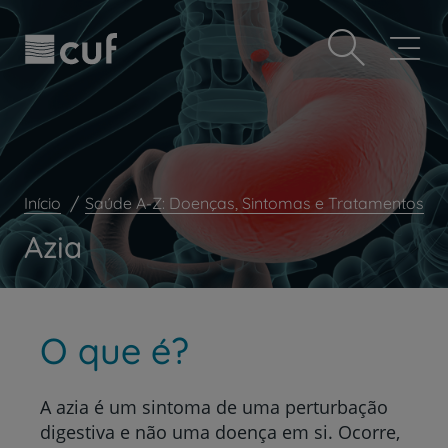
Observação:
Passar
Prevenção e bem-estar
este
para
site
o
Grandes Áreas da Saúde
inclui
conteúdo
um
principal
Serviços CUF
sistema
de
Plano +CUF
acessibilidade.
My CUF
Início
Saúde A-Z: Doenças, Sintomas e Tratamentos
Clientes e acompanhantes
Azia
CUF Academic Center
Para profissionais
Sobre nós
O que é?
Contacte-nos
A azia é um sintoma de uma perturbação
digestiva e não uma doença em si.
Ocorre,