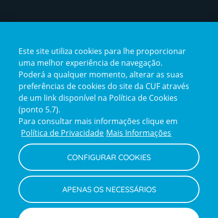
Certificações
Este site utiliza cookies para lhe proporcionar
certification2
certification3
uma melhor experiência de navegação.
Poderá a qualquer momento, alterar as suas
preferências de cookies do site da CUF através
de um link disponível na Política de Cookies
(ponto 5.7).
Reclamações e Elogios
Para consultar mais informações clique em
Reclamações
Política de Privacidade
Mais Informações
e
elogios
CONFIGURAR COOKIES
Política de Privacidade e Cookies
Terms
Configurar Cookies
Termos e Condições
APENAS OS NECESSÁRIOS
and
Declaração de Acessibilidade
Privacy
Canal de Denúncias
Informações legais
Policy
© CUF 2026 Todos os direitos reservados