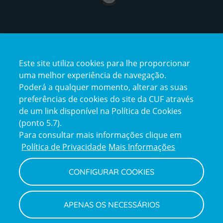
Certificações
Este site utiliza cookies para lhe proporcionar
certification2
certification3
uma melhor experiência de navegação.
Poderá a qualquer momento, alterar as suas
preferências de cookies do site da CUF através
de um link disponível na Política de Cookies
(ponto 5.7).
Reclamações e Elogios
Para consultar mais informações clique em
Reclamações
Política de Privacidade
Mais Informações
e
elogios
CONFIGURAR COOKIES
Política de Privacidade e Cookies
Terms
Configurar Cookies
Termos e Condições
APENAS OS NECESSÁRIOS
and
Declaração de Acessibilidade
Privacy
Canal de Denúncias
Informações legais
Policy