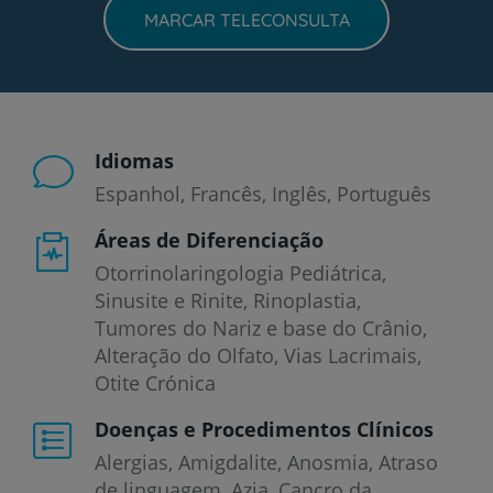
MARCAR TELECONSULTA
Idiomas
Espanhol
Francês
Inglês
Português
Áreas de Diferenciação
Otorrinolaringologia Pediátrica,
Sinusite e Rinite, Rinoplastia,
Tumores do Nariz e base do Crânio,
Alteração do Olfato, Vias Lacrimais,
Otite Crónica
Doenças e Procedimentos Clínicos
Alergias
Amigdalite
Anosmia
Atraso
de linguagem
Azia
Cancro da