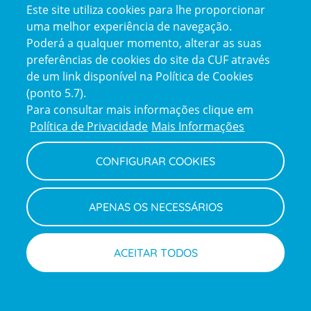
Este site utiliza cookies para lhe proporcionar
certification2
certification3
uma melhor experiência de navegação.
Poderá a qualquer momento, alterar as suas
preferências de cookies do site da CUF através
de um link disponível na Política de Cookies
(ponto 5.7).
Reclamações e Elogios
Para consultar mais informações clique em
Reclamações
Política de Privacidade
Mais Informações
e
elogios
CONFIGURAR COOKIES
Política de Privacidade e Cookies
Terms
Configurar Cookies
Termos e Condições
APENAS OS NECESSÁRIOS
and
Declaração de Acessibilidade
Privacy
Canal de Denúncias
Informações legais
Policy
© CUF 2026 Todos os direitos reservados
ACEITAR TODOS
Marcações
Médicos