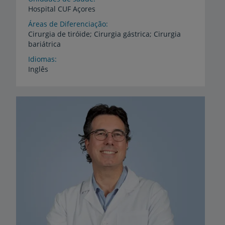
Hospital
CUF
Açores
Áreas de Diferenciação
Cirurgia
de
tiróide;
Cirurgia
gástrica;
Cirurgia
bariátrica
Idiomas
Inglês