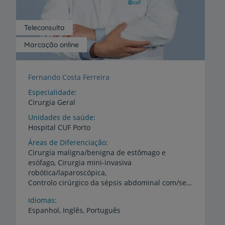
Teleconsulta
Marcação online
Fernando Costa Ferreira
Especialidade
Cirurgia Geral
Unidades de saúde
Hospital
CUF
Porto
Áreas de Diferenciação
Cirurgia maligna/benigna de estômago e
esófago, Cirurgia mini-invasiva
robótica/laparoscópica,
Controlo cirúrgico da sépsis abdominal com/sem fístulas intestinais, Cura de hérnias abdominais e inguinais complexas/simples baseado em reparação tecidular com/sem reforço protésico, Tratamento com cirurgia e/ou laser de quistos sacrococcigeos com/sem fístulas, Tratamento de hemorroidas com cirurgia e/ou laser associado a bloqueio anestésico local prolongado contra a dor pós-operatória
Idiomas
Espanhol,
Inglês,
Português