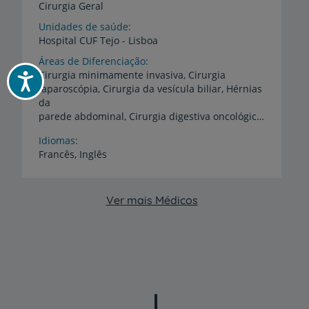
Cirurgia Geral
Unidades de saúde
Hospital
CUF
Tejo
-
Lisboa
Áreas de Diferenciação
Cirurgia minimamente invasiva, Cirurgia
Acessibilidade
laparoscópia, Cirurgia da vesícula biliar, Hérnias
da
parede abdominal, Cirurgia digestiva oncológica, Proctologia
Idiomas
Francês,
Inglês
Ver mais Médicos