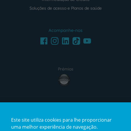
Soluções de acesso e Planos de saúde
Acompanhe-nos
Facebook
LinkedIn
Youtube
Instagram
TikTok
Prémios
award4
Certificações
Este site utiliza cookies para lhe proporcionar
certification2
certification3
uma melhor experiência de navegação.