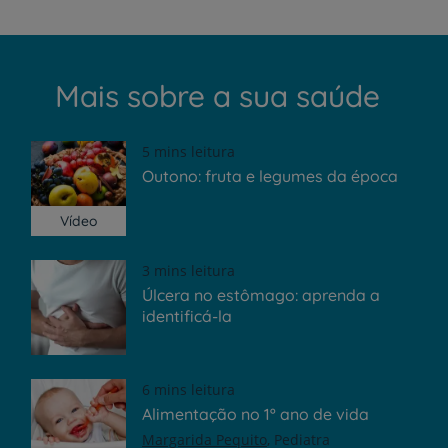
Mais sobre a sua saúde
5 mins leitura
Outono: fruta e legumes da época
Vídeo
3 mins leitura
Úlcera no estômago: aprenda a
identificá-la
6 mins leitura
Alimentação no 1º ano de vida
Margarida Pequito
Pediatra