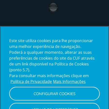
award4
Certificações
Este site utiliza cookies para lhe proporcionar
certification2
certification3
uma melhor experiência de navegação.
Poderá a qualquer momento, alterar as suas
preferências de cookies do site da CUF através
de um link disponível na Política de Cookies
(ponto 5.7).
Reclamações e Elogios
Para consultar mais informações clique em
Reclamações
Política de Privacidade
Mais Informações
e
elogios
CONFIGURAR COOKIES
Política de Privacidade e Cookies
Terms
Configurar Cookies
Termos e Condições