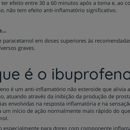
ter efeito entre 30 a 60 minutos após a toma e, ao c
o, não tem efeito anti-inflamatório significativo.
...
Prevenção e bem-esta
e paracetamol em doses superiores às recomendadas
dversos graves.
Grandes Áreas da Saú
ue é o ibuprofen
Serviços CUF
eno é um anti-inflamatório não esteroide que alivia a
o, atuando através da inibição da produção de prost
ias envolvidas na resposta inflamatória e na sensaçã
a um início de ação normalmente mais rápido do que
mol.
Plano +CUF
do especialmente para dores com componente inflam