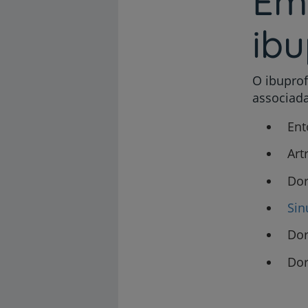
Em
ib
O ibupro
associada
Ent
Art
Dor
Sin
Dor
Dor