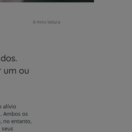
8 mins leitura
dos.
r um ou
 alívio
s. Ambos os
, no entanto,
s seus