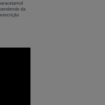
paracetamol
ependendo da
rescrição