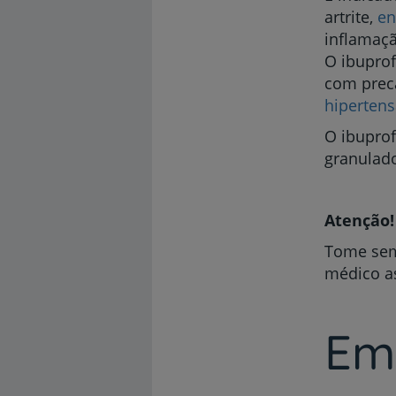
artrite,
en
inflamaçã
O ibuprof
com prec
hiperten
O ibupro
granulado
Atenção!
Tome sem
médico a
Em