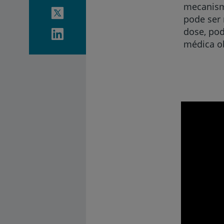
mecanism
pode ser
dose, po
médica ob