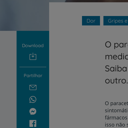
um
leitor
de
tela;
Dor
Gripes e
Pressione
Control-
F10
para
O par
Download
abrir
um
medic
menu
de
Saiba
acessibilidade.
Partilhar
outro.
O paracet
sintomáti
fármacos 
isso não 