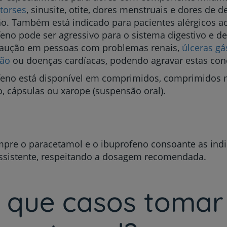
torses
, sinusite, otite, dores menstruais e dores de 
My CUF
o. Também está indicado para pacientes alérgicos a
eno pode ser agressivo para o sistema digestivo e d
Clientes e acompanhantes
aução em pessoas com problemas renais,
úlceras gá
são
ou doenças cardíacas, podendo agravar estas con
CUF Academic Center
feno está disponível em comprimidos, comprimidos m
, cápsulas ou xarope (suspensão oral).
Para profissionais
Sobre nós
pre o paracetamol e o ibuprofeno consoante as ind
Contacte-nos
ssistente, respeitando a dosagem recomendada.
 que casos tomar