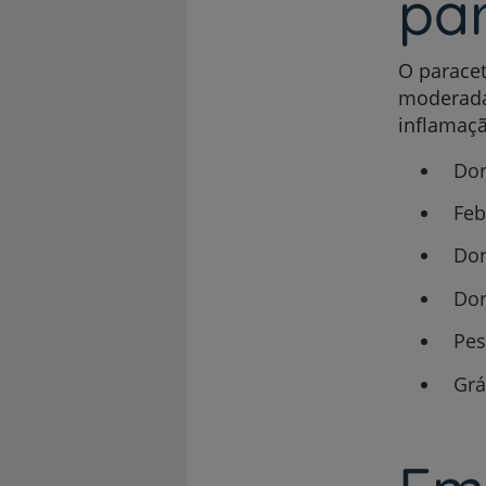
pa
O paracet
moderada
inflamaçã
Dor
Feb
Dor
Dor
Pes
Grá