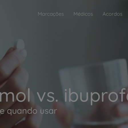
Marcações
Médicos
Acordos
mol vs. ibuprof
 e quando usar