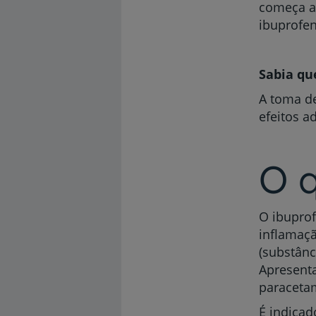
começa a 
ibuprofen
Sabia que
A toma d
efeitos a
O q
O ibuprof
inflamaçã
(substânc
Apresent
paraceta
É indica