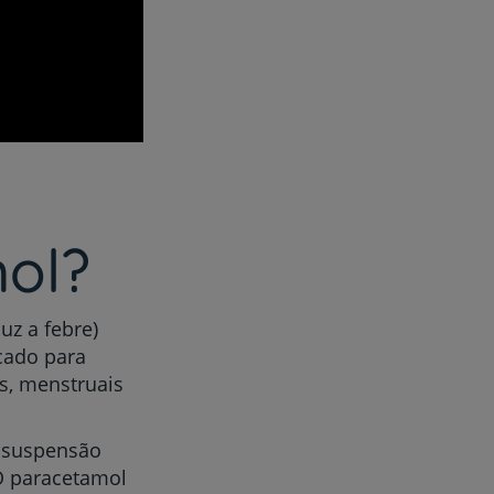
ol?
uz a febre)
cado para
s, menstruais
, suspensão
 O paracetamol