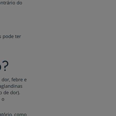
ontrário do
r
 pode ter
de
o?
 dor, febre e
aglandinas
o de dor).
 o
atório, como