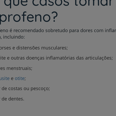
 que casos tomar
uprofeno?
feno é recomendado sobretudo para dores com infl
, incluindo:
orses e distensões musculares;
rite e outras doenças inflamatórias das articulações;
es menstruais;
usite
e
otite
;
 de costas ou pescoço;
 de dentes.