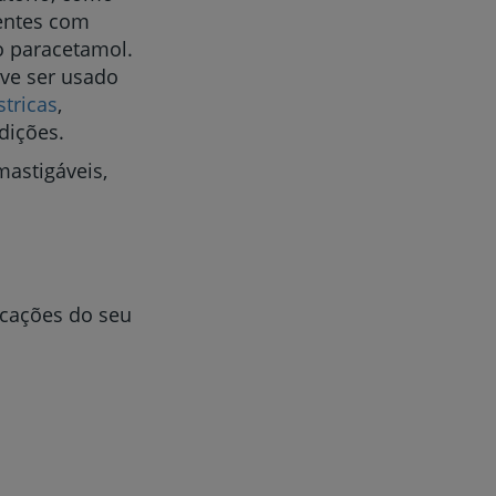
dentes com
o paracetamol.
eve ser usado
stricas
,
dições.
astigáveis,
icações do seu