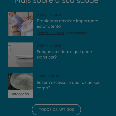
4 mins leitura
Problemas renais: é importante
estar atento
Teixeira e Costa
Nefrologista
3 mins leitura
Sangue na urina: o que pode
significar?
1 min leitura
Sal em excesso: o que faz ao seu
corpo?
Infografia
TODOS OS ARTIGOS