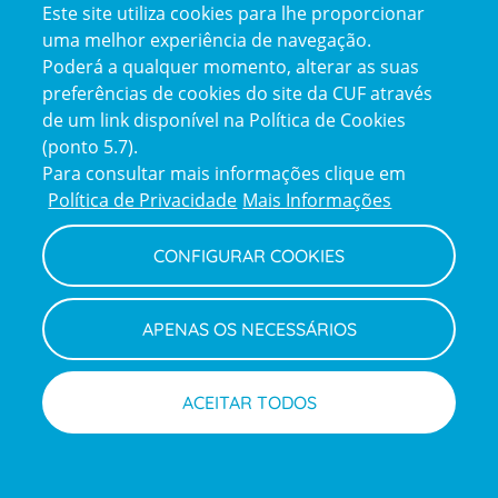
Menu
Este site utiliza cookies para lhe proporcionar
footer
Eventos
uma melhor experiência de navegação.
Clientes e Acompanhantes
Poderá a qualquer momento, alterar as suas
Notícias
preferências de cookies do site da CUF através
de um link disponível na Política de Cookies
CUF Academic Center
(ponto 5.7).
Parcerias
Para consultar mais informações clique em
Contactos
Política de Privacidade
Mais Informações
Perguntas frequentes
CONFIGURAR COOKIES
Junte-se a nós
Visita Virtual
English version
APENAS OS NECESSÁRIOS
My CUF
Intermediação de Crédito
ACEITAR TODOS
Soluções de acesso e Planos de saúde
Marcações
Médicos