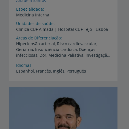
Anabela Santos
Especialidade
Medicina Interna
Unidades de saúde
Clínica
CUF
Almada
|
Hospital
CUF
Tejo
-
Lisboa
Áreas de Diferenciação
Hipertensão arterial, Risco cardiovascular,
Geriatria, Insuficiência cardíaca, Doenças
infecciosas, Dor, Medicina Paliativa, Investigação diagnóstica, Seguimento de patologias crónicas no adulto
Idiomas
Espanhol,
Francês,
Inglês,
Português