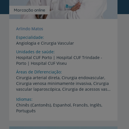
Marcação online
Arlindo Matos
Especialidade
Angiologia e Cirurgia Vascular
Unidades de saúde
Hospital
CUF
Porto
|
Hospital
CUF
Trindade
-
Porto
|
Hospital
CUF
Viseu
Áreas de Diferenciação
Cirurgia arterial direta, Cirurgia endovascular,
Cirurgia venosa minimamente invasiva, Cirurgia
vascular laparoscópica, Cirurgia de acessos vasculares para hemodiálise, Cirurgia de transplantação renal, Ecodoppler vascular
Idiomas
Chinês
(Cantonês),
Espanhol,
Francês,
Inglês,
Português