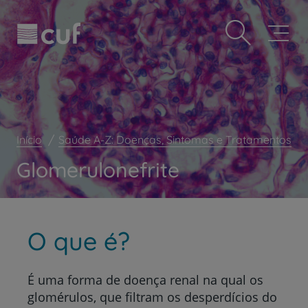
Observação:
Passar
Prevenção e bem-estar
este
para
site
o
Grandes Áreas da Saúde
inclui
conteúdo
um
principal
Serviços CUF
sistema
de
Plano +CUF
acessibilidade.
My CUF
Início
Saúde A-Z: Doenças, Sintomas e Tratamentos
Clientes e acompanhantes
Glomerulonefrite
CUF Academic Center
Para profissionais
Sobre nós
O que é?
Contacte-nos
É uma forma de doença renal na qual os
glomérulos, que filtram os desperdícios do