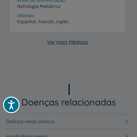
Áreas de Diferenciação
Nefrologia
Pediátrica
Idiomas
Espanhol,
Francês,
Inglês
Ver mais Médicos
Doenças relacionadas
Acessibilidade
Doença renal crónica
Insuficiência renal