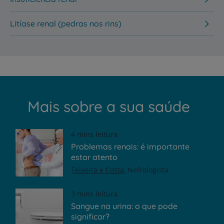
Litíase renal (pedras nos rins)
Mais sobre a sua saúde
4 mins leitura
Problemas renais: é importante
estar atento
Teixeira e Costa
Nefrologista
3 mins leitura
Sangue na urina: o que pode
significar?