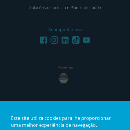
Soluções de acesso e Planos de saúde
Acompanhe-nos
Facebook
LinkedIn
Youtube
Instagram
TikTok
Prémios
award4
Certificações
Este site utiliza cookies para lhe proporcionar
certification2
certification3
uma melhor experiência de navegação.