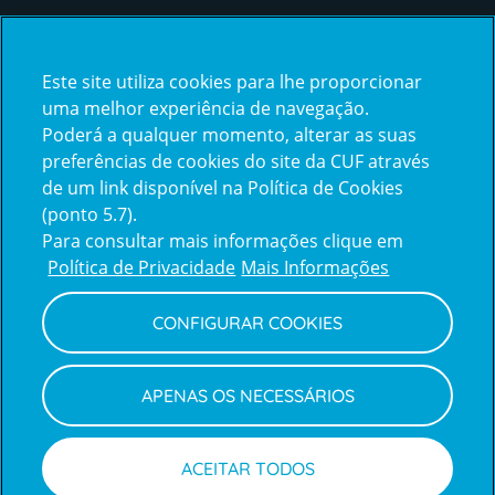
Certificações
Este site utiliza cookies para lhe proporcionar
certification2
certification3
uma melhor experiência de navegação.
Poderá a qualquer momento, alterar as suas
preferências de cookies do site da CUF através
de um link disponível na Política de Cookies
(ponto 5.7).
Reclamações e Elogios
Para consultar mais informações clique em
Reclamações
Política de Privacidade
Mais Informações
e
elogios
CONFIGURAR COOKIES
Política de Privacidade e Cookies
Terms
Configurar Cookies
Termos e Condições
APENAS OS NECESSÁRIOS
and
Declaração de Acessibilidade
Privacy
Canal de Denúncias
Informações legais
Policy
© CUF 2026 Todos os direitos reservados
ACEITAR TODOS