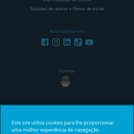
Soluções de acesso e Planos de saúde
Acompanhe-nos
Facebook
LinkedIn
Youtube
Instagram
TikTok
Prémios
award4
Certificações
Este site utiliza cookies para lhe proporcionar
certification2
certification3
uma melhor experiência de navegação.