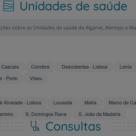
Unidades de saúde
Grandes Áreas da Saú
ções sobre as Unidades de saúde do Algarve, Alentejo e Ma
Serviços CUF
Cascais
Coimbra
Descobertas - Lisboa
Leiria
e - Porto
Viseu
Plano +CUF
My CUF
é Alvalade - Lisboa
Lousada
Mafra
Marco de C
rreiro
S. Domingos Rana
S. João da Madeira
Clientes e acompanhantes
Consultas
CUF Academic Center