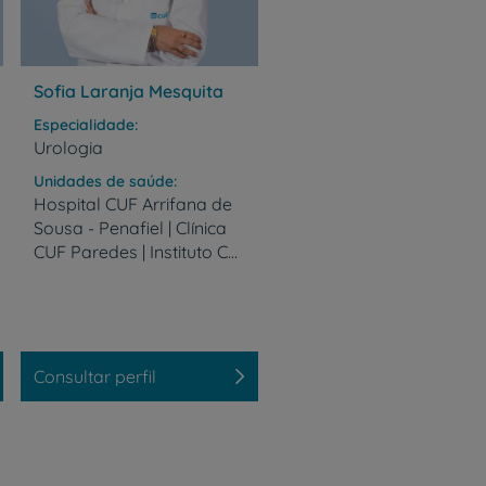
Sofia Laranja Mesquita
Especialidade
Urologia
Unidades de saúde
Hospital CUF Arrifana de
Sousa - Penafiel | Clínica
CUF Paredes | Instituto CUF Porto | Clínica CUF S. João da Madeira | Hospital CUF Trindade - Porto
Consultar perfil
r