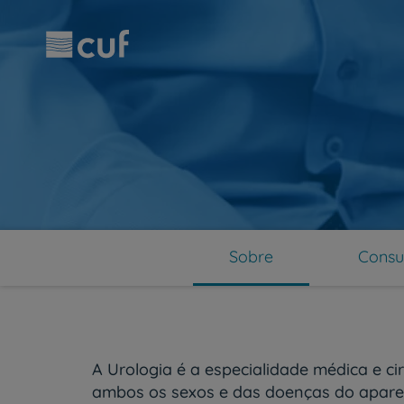
Observação:
Passar
este
para
site
o
inclui
conteúdo
um
principal
sistema
de
acessibilidade.
Pressione
Control-
F11
para
ajustar
o
Sobre
Consu
site
para
pessoas
com
deficiências
visuais
A Urologia é a especialidade médica e c
que
usam
ambos os sexos e das doenças do aparel