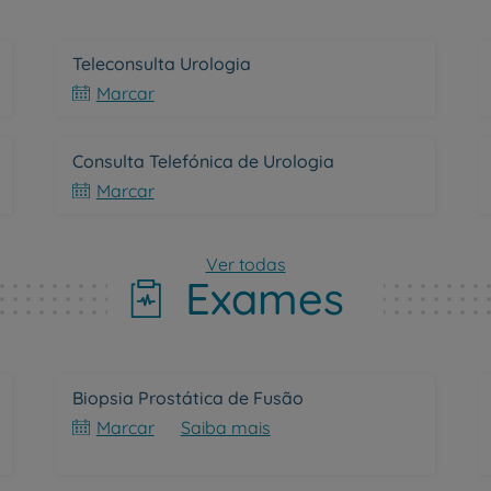
Para profissionais
Teleconsulta Urologia
Marcar
Sobre nós
Contacte-nos
Consulta Telefónica de Urologia
Marcar
Ver todas
PT
EN
Exames
Biopsia Prostática de Fusão
Marcar
Saiba mais