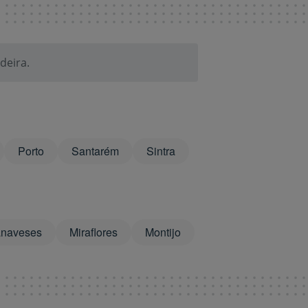
de
deira.
Porto
Santarém
Sintra
anaveses
Miraflores
Montijo