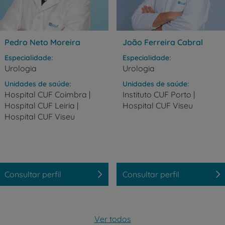
Pedro Neto Moreira
João Ferreira Cabral
Especialidade
Especialidade
Urologia
Urologia
Unidades de saúde
Unidades de saúde
Hospital CUF Coimbra |
Instituto
CUF
Porto
|
Hospital CUF Leiria |
Hospital
CUF
Viseu
Hospital CUF Viseu
Consultar perfil
Consultar perfil
Prevenção e bem-esta
Ver todos