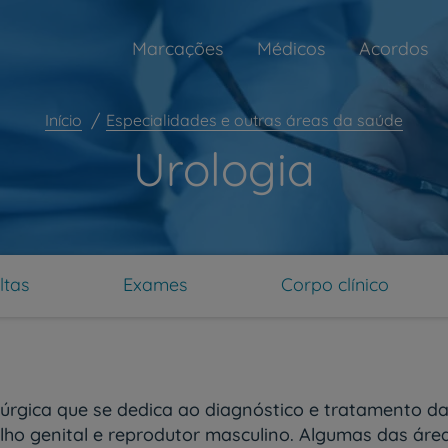
Marcações
Médicos
Acordos
Início
Especialidades e outras áreas da saúde
Urologia
ltas
Exames
Corpo clínico
irúrgica que se dedica ao diagnóstico e tratamento d
ho genital e reprodutor masculino. Algumas das área