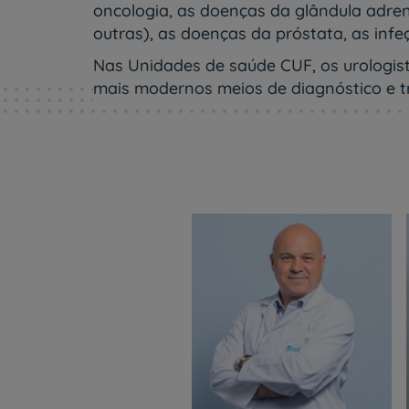
um
oncologia, as doenças da glândula adrenal
leitor
outras), as doenças da próstata, as infe
de
tela;
Nas Unidades de saúde CUF, os urologist
Pressione
mais modernos meios de diagnóstico e t
Control-
F10
para
abrir
um
menu
de
acessibilidade.