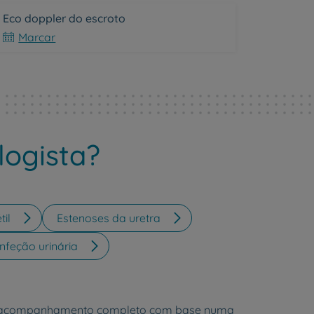
Eco doppler do escroto
Marcar
logista?
til
Estenoses da uretra
Infeção urinária
 um acompanhamento completo com base numa