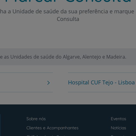
lha a Unidade de saúde da sua preferência e marque 
Clientes e acompanhantes
Consulta
CUF Academic Center
Para profissionais
 as Unidades de saúde do Algarve, Alentejo e Madeira.
Sobre nós
Contacte-nos
Hospital CUF Tejo - Lisboa
PT
EN
Sobre nós
Eventos
Menu
footer
Clientes e Acompanhantes
Notícias