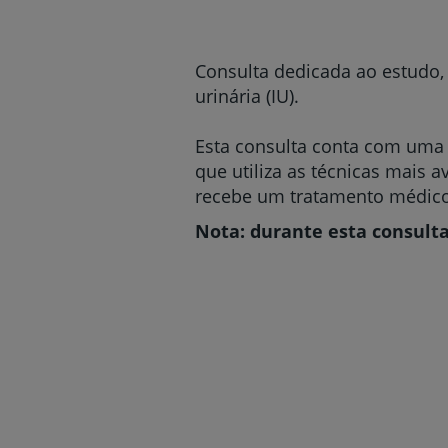
um
leitor
de
tela;
Consulta dedicada ao estudo, 
Pressione
urinária (IU).
Control-
F10
para
Esta consulta conta com uma eq
abrir
que utiliza as técnicas mais 
um
recebe um tratamento médico 
menu
de
Nota: durante esta consult
acessibilidade.