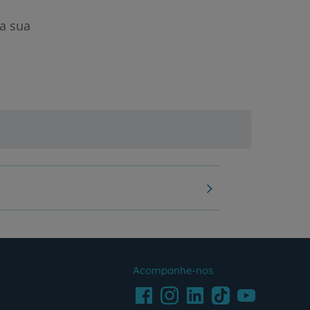
a sua
Acompanhe-nos
Facebook
LinkedIn
Youtube
Instagram
TikTok