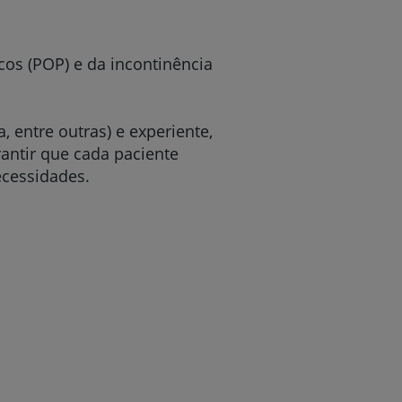
cos (POP) e da incontinência
r
, entre outras) e experiente,
de
rantir que cada paciente
ecessidades.