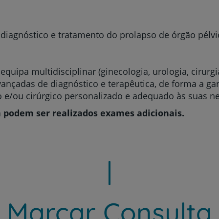
diagnóstico e tratamento do prolapso de órgão pélvi
Prevenção e bem-esta
uipa multidisciplinar (ginecologia, urologia, cirurgia
Grandes Áreas da Saú
avançadas de diagnóstico e terapêutica, de forma a ga
e/ou cirúrgico personalizado e adequado às suas n
a podem ser realizados exames adicionais.
Serviços CUF
Plano +CUF
Marcar Consulta
My CUF