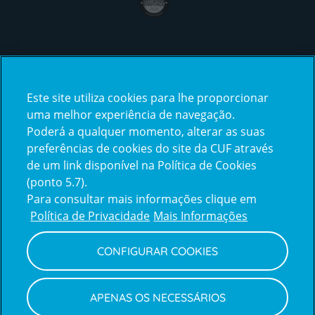
Certificações
Este site utiliza cookies para lhe proporcionar
certification2
certification3
uma melhor experiência de navegação.
Poderá a qualquer momento, alterar as suas
preferências de cookies do site da CUF através
de um link disponível na Política de Cookies
(ponto 5.7).
Reclamações e Elogios
Para consultar mais informações clique em
Reclamações
Política de Privacidade
Mais Informações
e
elogios
CONFIGURAR COOKIES
Política de Privacidade e Cookies
Terms
Configurar Cookies
Termos e Condições
APENAS OS NECESSÁRIOS
and
Declaração de Acessibilidade
Privacy