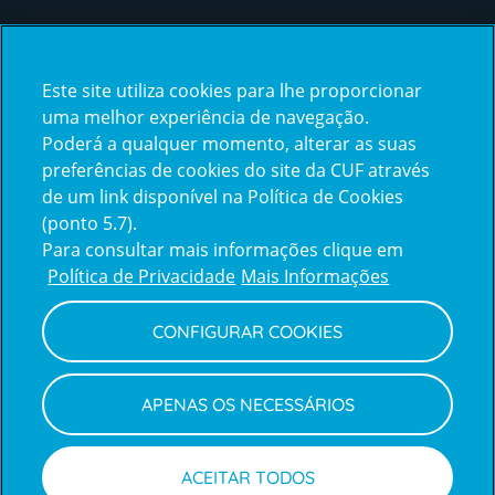
Certificações
Este site utiliza cookies para lhe proporcionar
certification2
certification3
uma melhor experiência de navegação.
Poderá a qualquer momento, alterar as suas
preferências de cookies do site da CUF através
de um link disponível na Política de Cookies
(ponto 5.7).
Reclamações e Elogios
Para consultar mais informações clique em
Reclamações
Política de Privacidade
Mais Informações
e
elogios
CONFIGURAR COOKIES
Política de Privacidade e Cookies
Terms
Configurar Cookies
Termos e Condições
APENAS OS NECESSÁRIOS
and
Declaração de Acessibilidade
Privacy
Canal de Denúncias
Informações legais
Policy
© CUF 2026 Todos os direitos reservados
ACEITAR TODOS