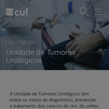
Observação:
Passar
Prevenção e bem-estar
este
para
site
o
Grandes Áreas da Saúde
inclui
conteúdo
um
principal
Serviços CUF
sistema
de
Plano +CUF
acessibilidade.
Início
Centros
My CUF
Unidade de Tumores
Clientes e acompanhantes
Urológicos
CUF Academic Center
Para profissionais
Sobre nós
Contacte-nos
A Unidade de Tumores Urológicos tem
todos os meios de diagnóstico, prevenção
e tratamento dos cancros do rim, do uréter,