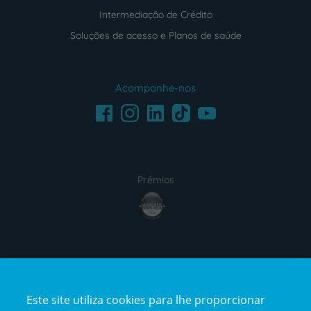
Intermediação de Crédito
Soluções de acesso e Planos de saúde
Acompanhe-nos
Facebook
LinkedIn
Youtube
Instagram
TikTok
Prémios
award4
Certificações
Este site utiliza cookies para lhe proporcionar
certification2
certification3