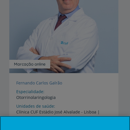
Marcação online
Fernando Carlos Galrão
Especialidade
Otorrinolaringologia
Unidades de saúde
Clínica
CUF
Estádio
José
Alvalade
-
Lisboa
|
Hospital
CUF
Tejo
-
Lisboa
Áreas de Diferenciação