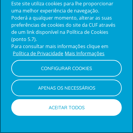
Cirurgia - Faríngea, nasal e otológica; ORL
Este site utiliza cookies para lhe proporcionar
Pediátrica; Patologia do Sono - roncopatia e
uma melhor experiência de navegação.
apneia
Poderá a qualquer momento, alterar as suas
obstrutiva, Estudo Poligráfico do sono, Terapêutica ventilatória (A-PAP); Otoneurologia - VPPB; Medicina Aeronáutica
preferências de cookies do site da CUF através
Idiomas
de um link disponível na Política de Cookies
Francês,
Inglês
(ponto 5.7).
Para consultar mais informações clique em
Política de Privacidade
Mais Informações
CONFIGURAR COOKIES
APENAS OS NECESSÁRIOS
ACEITAR TODOS
Marcações
Médicos