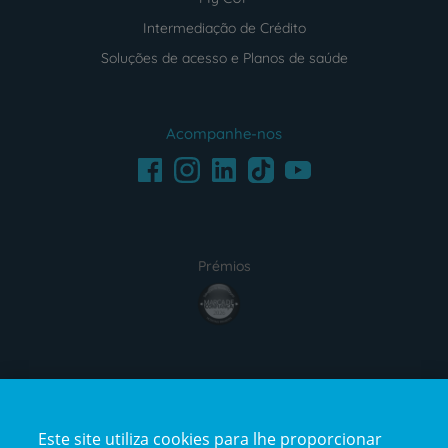
Intermediação de Crédito
Soluções de acesso e Planos de saúde
Acompanhe-nos
Facebook
LinkedIn
Youtube
Instagram
TikTok
Prémios
award4
Certificações
Este site utiliza cookies para lhe proporcionar
certification2
certification3