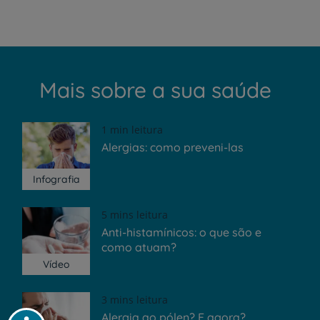
Mais sobre a sua saúde
1 min leitura
Alergias: como preveni-las
Infografia
5 mins leitura
Anti-histamínicos: o que são e
como atuam?
Vídeo
3 mins leitura
Alergia ao pólen? E agora?