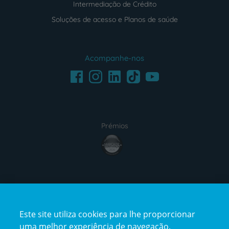
Intermediação de Crédito
Soluções de acesso e Planos de saúde
Acompanhe-nos
Facebook
LinkedIn
Youtube
Instagram
TikTok
Prémios
award4
Certificações
Este site utiliza cookies para lhe proporcionar
certification2
certification3
uma melhor experiência de navegação.