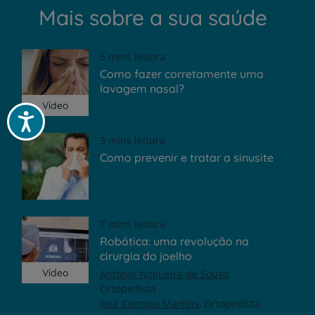
Mais sobre a sua saúde
5 mins leitura
Como fazer corretamente uma
lavagem nasal?
Vídeo
Acessibilidade
3 mins leitura
Como prevenir e tratar a sinusite
7 mins leitura
Robótica: uma revolução na
cirurgia do joelho
Vídeo
António Nogueira de Sousa
Ortopedista
José Campos Martins
Ortopedista