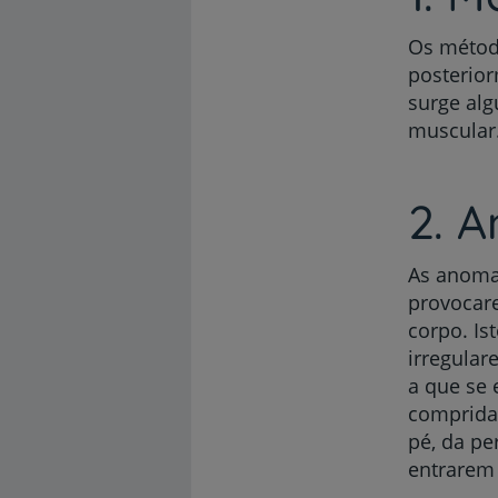
Os método
posterio
surge alg
muscular
2. A
As anomal
provocare
corpo. Is
irregular
a que se 
comprida
pé, da pe
entrarem