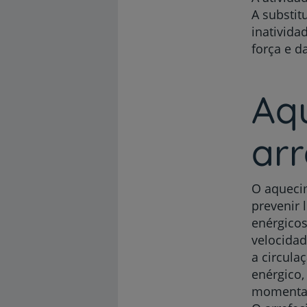
A substit
inativida
força e da
Aq
ar
O aquecim
prevenir 
enérgicos
velocidad
a circul
enérgico,
momentan