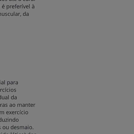
é preferível à
muscular, da
ial para
rcícios
dual da
uras ao manter
m exercício
eduzindo
s ou desmaio.