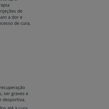
rapia
injeções de
iam a dor e
ocesso de cura,
 recuperação
, ser graves e
e desportiva.
os até à cura.