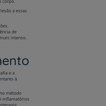
o corpo.
 lesão a essas
sões.
ência de
mais intenso.
mento
afia e a
ntares à
 no método
i-inflamatórios
ioterapia