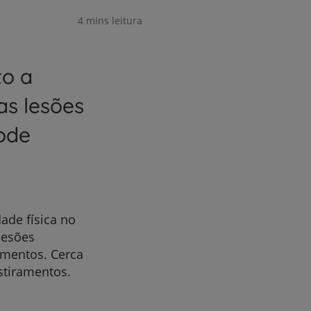
4 mins leitura
to a
as lesões
ode
ade física no
lesões
amentos. Cerca
stiramentos.