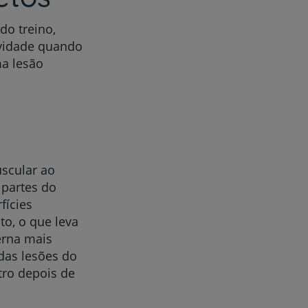
do treino,
ividade quando
ma lesão
scular ao
 partes do
fícies
o, o que leva
erna mais
das lesões do
tro depois de