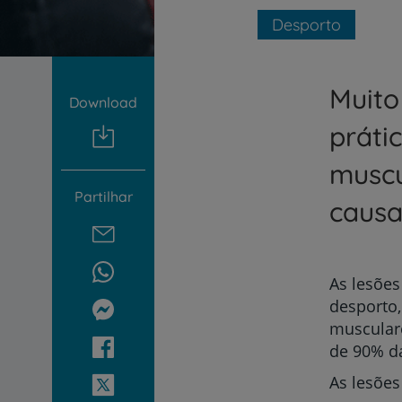
um
leitor
Desporto
de
tela;
Pressione
Muito
Control-
Download
F10
para
práti
abrir
um
muscu
menu
Partilhar
de
causa
acessibilidade.
As lesões
desporto,
muscular
de 90% d
As lesões