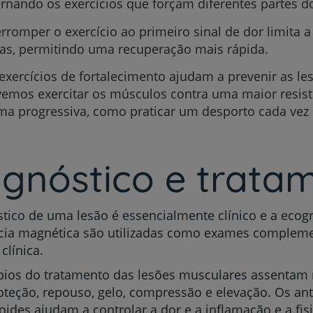
ernando os exercícios que forçam diferentes partes d
My CUF
erromper o exercício ao primeiro sinal de dor limita a
ras, permitindo uma recuperação mais rápida.
Clientes e acompanhantes
exercícios de fortalecimento ajudam a prevenir as le
emos exercitar os músculos contra uma maior resist
CUF Academic Center
ma progressiva, como praticar um desporto cada vez 
Para profissionais
agnóstico e trata
Sobre nós
Contacte-nos
tico de uma lesão é essencialmente clínico e a ecogr
cia magnética são utilizadas como exames compleme
clínica.
ípios do tratamento das lesões musculares assentam
oteção, repouso, gelo, compressão e elevação. Os ant
oides ajudam a controlar a dor e a inflamação e a fis