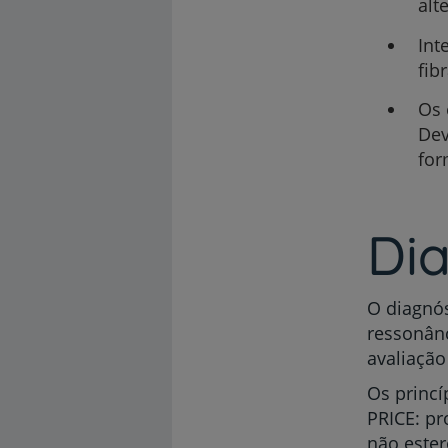
alt
Int
fib
Os 
Dev
for
Di
O diagnós
ressonân
avaliação 
Os princ
PRICE: pr
não ester