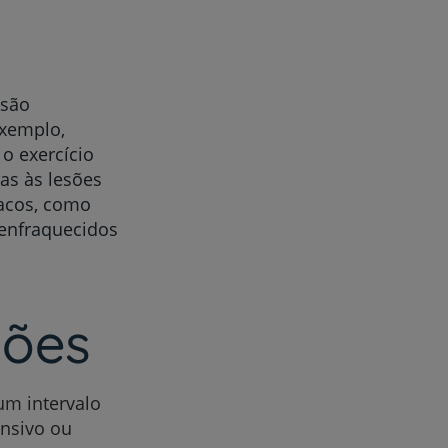
 são
r
exemplo,
o exercício
sas às lesões
acos, como
de
enfraquecidos
sões
um intervalo
ensivo ou