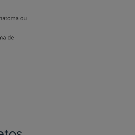
ematoma ou
oma de
s
etos