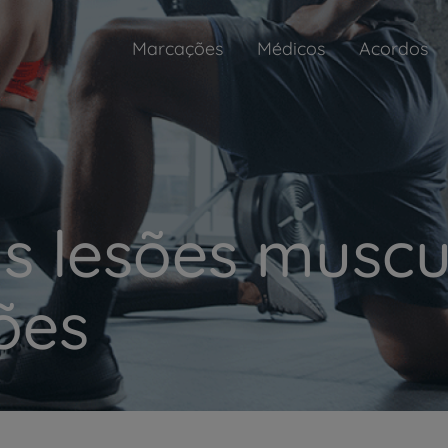
Marcações
Médicos
Acordos
as lesões muscu
ões