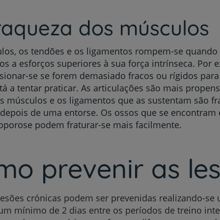
Fraqueza dos músculos
los, os tendões e os ligamentos rompem-se quando
Prevenção e bem-esta
s a esforços superiores à sua força intrínseca. Por 
ionar-se se forem demasiado fracos ou rígidos para 
tá a tentar praticar. As articulações são mais propen
s músculos e os ligamentos que as sustentam são fr
Grandes Áreas da Saú
 depois de uma entorse. Os ossos que se encontram 
oporose podem fraturar-se mais facilmente.
Serviços CUF
o prevenir as le
lesões crónicas podem ser prevenidas realizando-se 
Plano +CUF
um mínimo de 2 dias entre os períodos de treino int