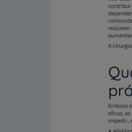
contribui
dependerá
corticoid
reduzem o
aumentand
A cirurgi
Qu
prá
Embora o
eficaz, a
impedir, 
A ativida