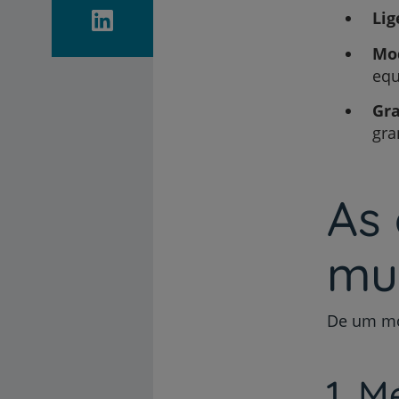
Lig
Mo
eq
Gr
gra
As 
mu
De um mo
1. M