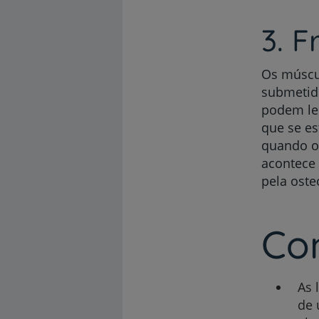
3. 
Os múscu
submetido
podem les
que se es
quando o
acontece
pela oste
Com
As 
de 