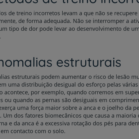
s de treino incorretos levam a que não se recupere 
rmente, de forma adequada. Não se interromper a at
um tipo de dor pode levar ao desenvolvimento de u
.
nomalias estruturais
ias estruturais podem aumentar o risco de lesão mu
m uma distribuição desigual do esforço pelas várias
to acontece, por exemplo, quando corremos em super
es ou quando as pernas são desiguais em compriment
exerça uma força maior sobre a anca e o joelho da p
. Um dos fatores biomecânicos que causa a maioria 
rna e da anca é a excessiva rotação dos pés para den
 em contacto com o solo.