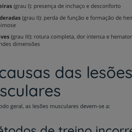
eiras
(grau I): presença de inchaço e desconforto
deradas
(grau II): perda de função e formação de h
uimose
aves
(grau III): rotura completa, dor intensa e hemat
ndes dimensões
causas das lesõe
sculares
do geral, as lesões musculares devem-se a:
étodos de treino incorr