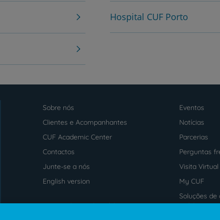
Hospital CUF Porto
PT
EN
Sobre nós
Eventos
Menu
footer
Clientes e Acompanhantes
Notícias
CUF Academic Center
Parcerias
Contactos
Perguntas f
Junte-se a nós
Visita Virtual
English version
My CUF
Soluções de 
Intermediação de Crédito
saúde