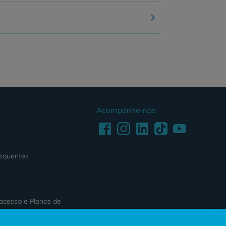
Acompanhe-nos
Facebook
LinkedIn
Youtube
Instagram
TikTok
requentes
acesso e Planos de