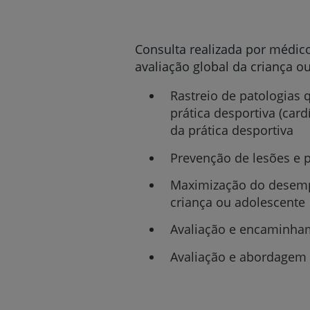
um
leitor
de
tela;
Consulta realizada por médic
Pressione
avaliação global da criança o
Control-
F10
Rastreio de patologias
para
prática desportiva (card
abrir
um
da prática desportiva
menu
de
Prevenção de lesões e p
acessibilidade.
Maximização do desemp
criança ou adolescente
Avaliação e encaminham
Avaliação e abordagem 