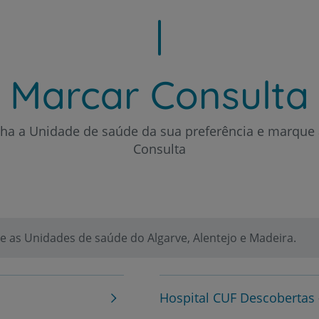
Plano +CUF
Marcar Consulta
My CUF
Clientes e acompanhantes
lha a Unidade de saúde da sua preferência e marque 
Consulta
CUF Academic Center
Para profissionais
 as Unidades de saúde do Algarve, Alentejo e Madeira.
Sobre nós
Contacte-nos
Hospital CUF Descobertas 