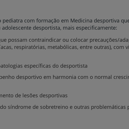
o pediatra com formação em Medicina desportiva qu
u adolescente desportista, mais especificamente:
 que possam contraindicar ou colocar precauções/ada
íacas, respiratórias, metabólicas, entre outras), com
Prevenção e bem-esta
atologias específicas do desportista
enho desportivo em harmonia com o normal cresci
Grandes Áreas da Saú
ento de lesões desportivas
do síndrome de sobretreino e outras problemáticas p
Serviços CUF