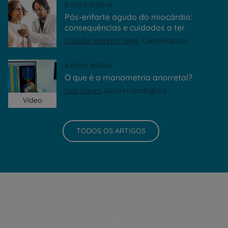
8 mins leitura
Pós-enfarte agudo do miocárdio:
consequências e cuidados a ter
Cláudia Moreira Jorge
Cardiologista
4 mins leitura
O que é a manometria anorretal?
Luís Lopes
Gastrenterologista
Vídeo
TODOS OS ARTIGOS