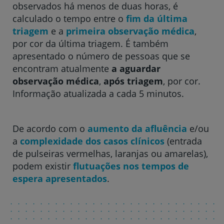
observados há menos de duas horas, é
Hospital CUF Faro
calculado o tempo entre o
fim da última
triagem
e a
primeira observação médica
,
por cor da última triagem. É também
Clínica CUF Funchal
apresentado o número de pessoas que se
encontram atualmente
a aguardar
observação médica
,
após triagem
, por cor.
Clínica CUF Guia - AlgarveShopping
Informação atualizada a cada 5 minutos.
Hospital CUF Leiria
De acordo com o
aumento da afluência
e/ou
a
complexidade dos casos clínicos
(entrada
Hospital CUF Madeira
de pulseiras vermelhas, laranjas ou amarelas),
podem existir
flutuações nos tempos de
espera apresentados
.
Hospital CUF Porto
Hospital CUF Santarém