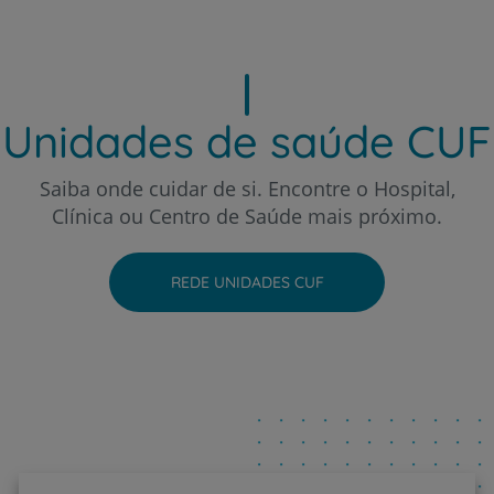
Hospital CUF Sintra
Unidades de saúde CUF
Hospital CUF Tejo - Lisboa
Saiba onde cuidar de si. Encontre o Hospital,
Clínica ou Centro de Saúde mais próximo.
Hospital CUF Torres Vedras
REDE UNIDADES CUF
Hospital CUF Viseu