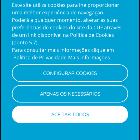
Este site utiliza cookies para lhe proporcionar
certification2
certification3
uma melhor experiência de navegação.
Poderá a qualquer momento, alterar as suas
preferências de cookies do site da CUF através
de um link disponível na Política de Cookies
(ponto 5.7).
Reclamações e Elogios
Para consultar mais informações clique em
Reclamações
Política de Privacidade
Mais Informações
e
elogios
CONFIGURAR COOKIES
Política de Privacidade e Cookies
Terms
Configurar Cookies
Termos e Condições
APENAS OS NECESSÁRIOS
and
Declaração de Acessibilidade
Privacy
Canal de Denúncias
Informações legais
Policy
© CUF 2026 Todos os direitos reservados
ACEITAR TODOS
Marcações
Médicos