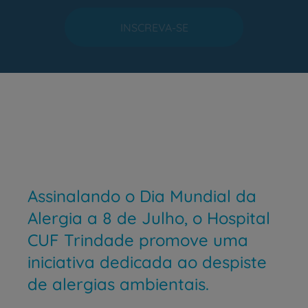
INSCREVA-SE
Assinalando o Dia Mundial da
Alergia a 8 de Julho, o Hospital
CUF Trindade promove uma
iniciativa dedicada ao despiste
de alergias ambientais.