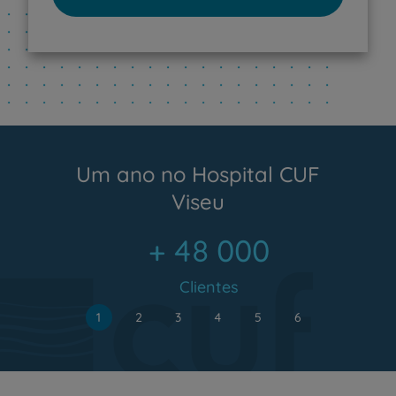
Um ano no Hospital CUF
Viseu
+ 48 000
Clientes
1
2
3
4
5
6