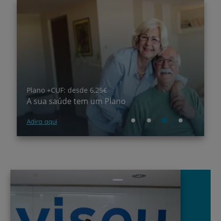
Plano +CUF: desde 6,25€
Va
A sua saúde tem um Plano
C
Adira aqui
Sa