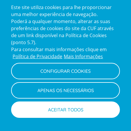
Certificações
Este site utiliza cookies para lhe proporcionar
certification2
certification3
uma melhor experiência de navegação.
Poderá a qualquer momento, alterar as suas
preferências de cookies do site da CUF através
de um link disponível na Política de Cookies
(ponto 5.7).
Reclamações e Elogios
Para consultar mais informações clique em
Reclamações
Política de Privacidade
Mais Informações
e
elogios
CONFIGURAR COOKIES
Política de Privacidade e Cookies
Terms
Configurar Cookies
Termos e Condições
APENAS OS NECESSÁRIOS
and
Declaração de Acessibilidade
Privacy
Canal de Denúncias
Informações legais
Policy
© CUF 2026 Todos os direitos reservados
ACEITAR TODOS
Marcações
Médicos