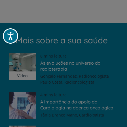
Acessibilidade
Mais sobre a sua saúde
8 mins leitura
As evoluções no universo da
radioterapia
Vídeo
Gonçalo Fernandez
Radioncologista
Paulo Costa
Radioncologista
4 mins leitura
A importância do apoio da
Cardiologia na doença oncológica
Tânia Branco Mano
Cardiologista