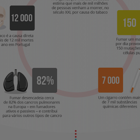
My CUF
Clientes e acompanhantes
CUF Academic Center
Para profissionais
Sobre nós
Contacte-nos