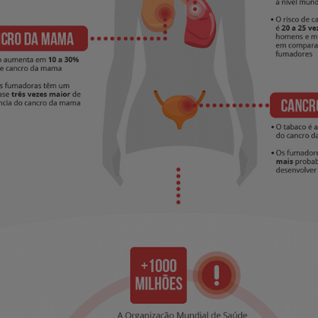
Prevenção e bem-esta
Grandes Áreas da Saú
Serviços CUF
Plano +CUF