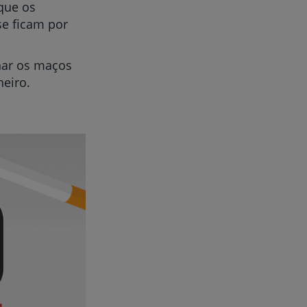
 que os
se ficam por
inar os maços
heiro.