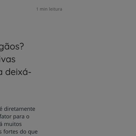
1 min leitura
rgãos?
ivas
a deixá-
 é diretamente
fator para o
há muitos
s fortes do que