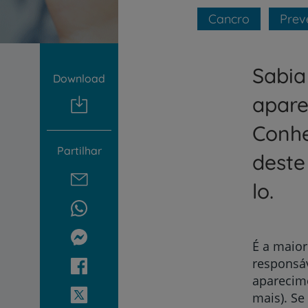
um
leitor
Cancro
Prev
de
tela;
Pressione
Sabia
Control-
Download
F10
para
apare
abrir
um
Conhe
menu
Partilhar
de
deste
acessibilidade.
lo.
É a maior
responsáv
aparecime
mais). Se