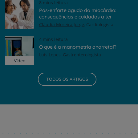
8 mins leitura
Pós-enfarte agudo do miocárdio:
consequências e cuidados a ter
Cláudia Moreira Jorge
Cardiologista
4 mins leitura
O que é a manometria anorretal?
Luís Lopes
Gastrenterologista
Vídeo
TODOS OS ARTIGOS