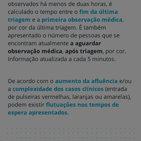
observados há menos de duas horas, é
Hospital CUF Faro
calculado o tempo entre o
fim da última
triagem
e a
primeira observação médica
,
por cor da última triagem. É também
Clínica CUF Funchal
apresentado o número de pessoas que se
encontram atualmente
a aguardar
observação médica
,
após triagem
, por cor.
Clínica CUF Guia - AlgarveShopping
Informação atualizada a cada 5 minutos.
Hospital CUF Leiria
De acordo com o
aumento da afluência
e/ou
a
complexidade dos casos clínicos
(entrada
Hospital CUF Madeira
de pulseiras vermelhas, laranjas ou amarelas),
podem existir
flutuações nos tempos de
espera apresentados
.
Hospital CUF Porto
Hospital CUF Santarém