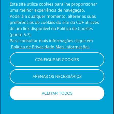
Este site utiliza cookies para lhe proporcionar
certification2
certification3
uma melhor experiência de navegação.
Poderá a qualquer momento, alterar as suas
preferências de cookies do site da CUF através
de um link disponível na Política de Cookies
(ponto 5.7).
Reclamações e Elogios
Para consultar mais informações clique em
Reclamações
Política de Privacidade
Mais Informações
e
elogios
CONFIGURAR COOKIES
Política de Privacidade e Cookies
Terms
Configurar Cookies
Termos e Condições
APENAS OS NECESSÁRIOS
and
Declaração de Acessibilidade
Privacy
Canal de Denúncias
Informações legais
Policy
© CUF 2026 Todos os direitos reservados
ACEITAR TODOS
Marcações
Médicos