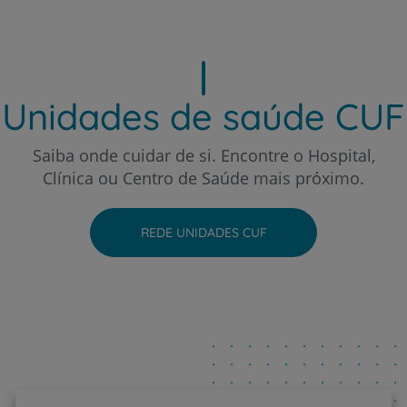
Hospital CUF Sintra
Unidades de saúde CUF
Hospital CUF Tejo - Lisboa
Saiba onde cuidar de si. Encontre o Hospital,
Clínica ou Centro de Saúde mais próximo.
Hospital CUF Torres Vedras
REDE UNIDADES CUF
Hospital CUF Viseu