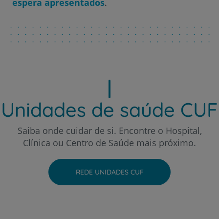
espera apresentados
.
Hospital CUF Porto
Hospital CUF Santarém
Hospital CUF Sintra
Unidades de saúde CUF
Hospital CUF Tejo - Lisboa
Saiba onde cuidar de si. Encontre o Hospital,
Clínica ou Centro de Saúde mais próximo.
Hospital CUF Torres Vedras
REDE UNIDADES CUF
Hospital CUF Viseu