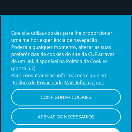
Certificações
Este site utiliza cookies para lhe proporcionar
certification2
certification3
uma melhor experiência de navegação.
Poderá a qualquer momento, alterar as suas
preferências de cookies do site da CUF através
de um link disponível na Política de Cookies
(ponto 5.7).
Reclamações e Elogios
Para consultar mais informações clique em
Reclamações
Política de Privacidade
Mais Informações
e
elogios
CONFIGURAR COOKIES
Política de Privacidade e Cookies
Terms
Configurar Cookies
Termos e Condições
APENAS OS NECESSÁRIOS
and
Declaração de Acessibilidade
Privacy
Canal de Denúncias
Informações legais
Policy
© CUF 2026 Todos os direitos reservados