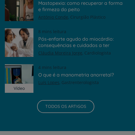
Mastopexia: como recuperar a forma
e firmeza do peito
António Conde
Cirurgião Plástico
8 mins leitura
Pós-enfarte agudo do miocárdio:
consequências e cuidados a ter
Cláudia Moreira Jorge
Cardiologista
4 mins leitura
O que é a manometria anorretal?
Luís Lopes
Gastrenterologista
Vídeo
TODOS OS ARTIGOS