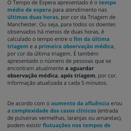
O Tempo de Espera apresentado é o
tempo
médio de espera
para atendimento nas
Hospital CUF Descobertas - Lisboa
últimas duas horas
, por cor da Triagem de
Manchester. Ou seja, para todos os doentes
observados há menos de duas horas, é
Hospital CUF Faro
calculado o tempo entre o
fim da última
triagem
e a
primeira observação médica
,
por cor da última triagem. É também
Clínica CUF Funchal
apresentado o número de pessoas que se
encontram atualmente
a aguardar
observação médica
,
após triagem
, por cor.
Clínica CUF Guia - AlgarveShopping
Informação atualizada a cada 5 minutos.
Hospital CUF Leiria
De acordo com o
aumento da afluência
e/ou
a
complexidade dos casos clínicos
(entrada
Hospital CUF Madeira
de pulseiras vermelhas, laranjas ou amarelas),
podem existir
flutuações nos tempos de