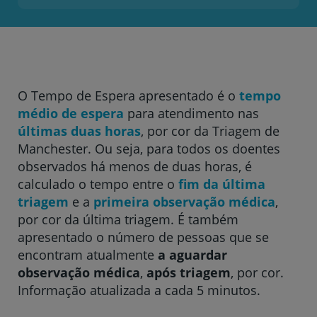
Hospital CUF Cascais
Hospital CUF Coimbra
O Tempo de Espera apresentado é o
tempo
médio de espera
para atendimento nas
Hospital CUF Descobertas - Lisboa
últimas duas horas
, por cor da Triagem de
Manchester. Ou seja, para todos os doentes
observados há menos de duas horas, é
Hospital CUF Faro
calculado o tempo entre o
fim da última
triagem
e a
primeira observação médica
,
por cor da última triagem. É também
Clínica CUF Funchal
apresentado o número de pessoas que se
encontram atualmente
a aguardar
observação médica
,
após triagem
, por cor.
Clínica CUF Guia - AlgarveShopping
Informação atualizada a cada 5 minutos.