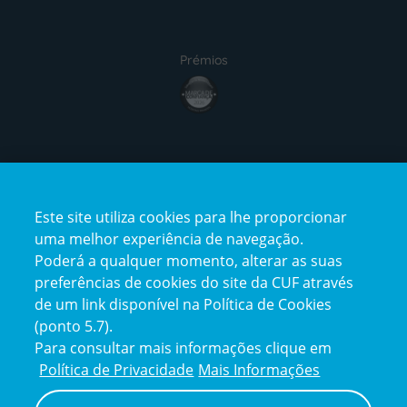
Prémios
award4
Certificações
Este site utiliza cookies para lhe proporcionar
certification2
certification3
uma melhor experiência de navegação.
Poderá a qualquer momento, alterar as suas
preferências de cookies do site da CUF através
de um link disponível na Política de Cookies
(ponto 5.7).
Reclamações e Elogios
Para consultar mais informações clique em
Reclamações
Política de Privacidade
Mais Informações
e
elogios