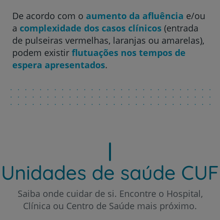
Hospital CUF Leiria
De acordo com o
aumento da afluência
e/ou
a
complexidade dos casos clínicos
(entrada
Hospital CUF Madeira
de pulseiras vermelhas, laranjas ou amarelas),
podem existir
flutuações nos tempos de
espera apresentados
.
Hospital CUF Porto
Hospital CUF Santarém
Hospital CUF Sintra
Unidades de saúde CUF
Hospital CUF Tejo - Lisboa
Saiba onde cuidar de si. Encontre o Hospital,
Clínica ou Centro de Saúde mais próximo.
Hospital CUF Torres Vedras