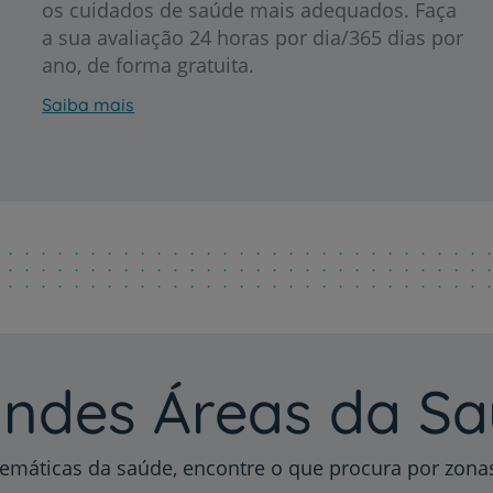
os cuidados de saúde mais adequados. Faça
a sua avaliação 24 horas por dia/365 dias por
ano, de forma gratuita.
Saiba mais
Prevenção e bem-esta
Grandes Áreas da Saú
Serviços CUF
ndes Áreas da S
Plano +CUF
emáticas da saúde, encontre o que procura por zon