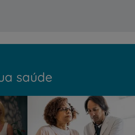
My CUF
Clientes e acompanhantes
CUF Academic Center
Para profissionais
Sobre nós
sua saúde
Contacte-nos
PT
EN