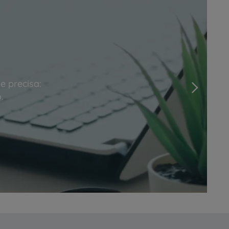
e precisa:
Next
.