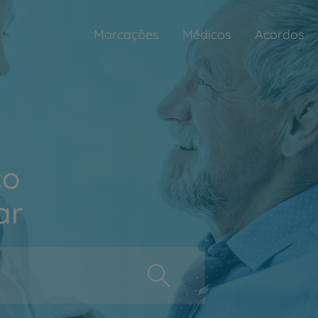
Marcações
Médicos
Acordos
ço
ar