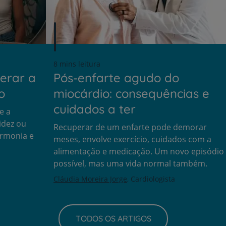
8 mins leitura
erar a
Pós-enfarte agudo do
o
miocárdio: consequências e
cuidados a ter
e a
idez ou
Recuperar de um enfarte pode demorar
armonia e
meses, envolve exercício, cuidados com a
alimentação e medicação. Um novo episódio
possível, mas uma vida normal também.
Cláudia Moreira Jorge
Cardiologista
TODOS OS ARTIGOS