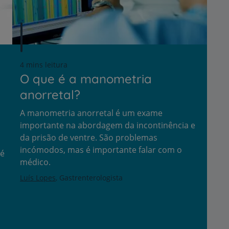
4 mins leitura
O que é a manometria
anorretal?
A manometria anorretal é um exame
importante na abordagem da incontinência e
da prisão de ventre. São problemas
incómodos, mas é importante falar com o
 é
médico.
Luís Lopes
Gastrenterologista