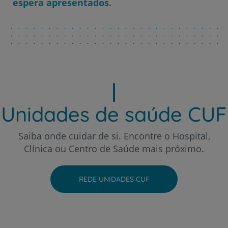
espera apresentados
.
Hospital CUF Porto
Hospital CUF Santarém
Hospital CUF Sintra
Unidades de saúde CUF
Hospital CUF Tejo - Lisboa
Saiba onde cuidar de si. Encontre o Hospital,
Clínica ou Centro de Saúde mais próximo.
Hospital CUF Torres Vedras
REDE UNIDADES CUF
Hospital CUF Viseu