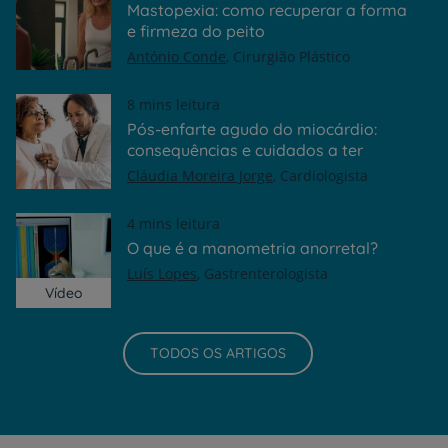
Mastopexia: como recuperar a forma
e firmeza do peito
António Conde
Cirurgião Plástico
8 mins leitura
Pós-enfarte agudo do miocárdio:
consequências e cuidados a ter
Cláudia Moreira Jorge
Cardiologista
4 mins leitura
O que é a manometria anorretal?
Luís Lopes
Gastrenterologista
Vídeo
TODOS OS ARTIGOS