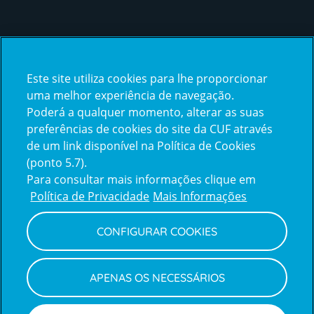
Certificações
Este site utiliza cookies para lhe proporcionar
certification2
certification3
uma melhor experiência de navegação.
Poderá a qualquer momento, alterar as suas
preferências de cookies do site da CUF através
de um link disponível na Política de Cookies
(ponto 5.7).
Reclamações e Elogios
Para consultar mais informações clique em
Reclamações
Política de Privacidade
Mais Informações
e
elogios
CONFIGURAR COOKIES
Política de Privacidade e Cookies
Terms
Configurar Cookies
Termos e Condições
APENAS OS NECESSÁRIOS
and
Declaração de Acessibilidade
Privacy
Canal de Denúncias
Informações legais
Policy
© CUF 2026 Todos os direitos reservados