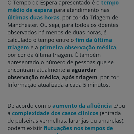
O Tempo de Espera apresentado é o
tempo
médio de espera
para atendimento nas
Hospital CUF Descobertas - Lisboa
últimas duas horas
, por cor da Triagem de
Manchester. Ou seja, para todos os doentes
observados há menos de duas horas, é
Hospital CUF Faro
calculado o tempo entre o
fim da última
triagem
e a
primeira observação médica
,
por cor da última triagem. É também
Clínica CUF Funchal
apresentado o número de pessoas que se
encontram atualmente
a aguardar
observação médica
,
após triagem
, por cor.
Clínica CUF Guia - AlgarveShopping
Informação atualizada a cada 5 minutos.
Hospital CUF Leiria
De acordo com o
aumento da afluência
e/ou
a
complexidade dos casos clínicos
(entrada
Hospital CUF Madeira
de pulseiras vermelhas, laranjas ou amarelas),
podem existir
flutuações nos tempos de