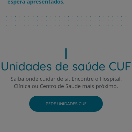
espera apresentados
.
Hospital CUF Porto
Hospital CUF Santarém
Hospital CUF Sintra
Unidades de saúde CUF
Hospital CUF Tejo - Lisboa
Saiba onde cuidar de si. Encontre o Hospital,
Clínica ou Centro de Saúde mais próximo.
Hospital CUF Torres Vedras
REDE UNIDADES CUF
Hospital CUF Viseu