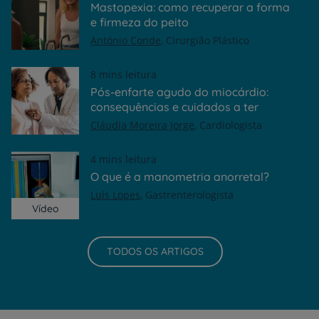
Mastopexia: como recuperar a forma
e firmeza do peito
António Conde
Cirurgião Plástico
8 mins leitura
Pós-enfarte agudo do miocárdio:
consequências e cuidados a ter
Cláudia Moreira Jorge
Cardiologista
4 mins leitura
O que é a manometria anorretal?
Luís Lopes
Gastrenterologista
Vídeo
TODOS OS ARTIGOS