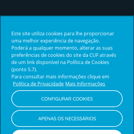
Certificações
Este site utiliza cookies para lhe proporcionar
certification2
certification3
uma melhor experiência de navegação.
Poderá a qualquer momento, alterar as suas
preferências de cookies do site da CUF através
de um link disponível na Política de Cookies
(ponto 5.7).
Reclamações e Elogios
Para consultar mais informações clique em
Reclamações
Política de Privacidade
Mais Informações
e
elogios
CONFIGURAR COOKIES
Política de Privacidade e Cookies
Terms
Configurar Cookies
Termos e Condições
APENAS OS NECESSÁRIOS
and
Declaração de Acessibilidade
Privacy
Canal de Denúncias
Informações legais
Policy
© CUF 2026 Todos os direitos reservados