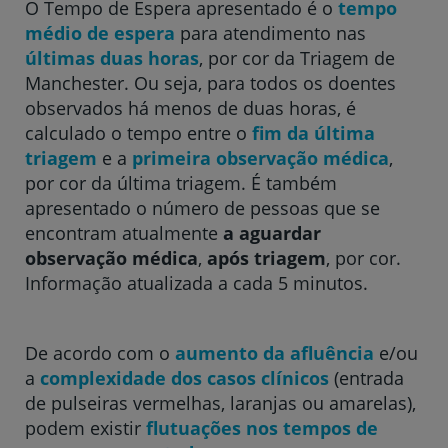
O Tempo de Espera apresentado é o
tempo
médio de espera
para atendimento nas
Hospital CUF Descobertas - Lisboa
últimas duas horas
, por cor da Triagem de
Manchester. Ou seja, para todos os doentes
observados há menos de duas horas, é
Hospital CUF Faro
calculado o tempo entre o
fim da última
triagem
e a
primeira observação médica
,
por cor da última triagem. É também
Clínica CUF Funchal
apresentado o número de pessoas que se
encontram atualmente
a aguardar
observação médica
,
após triagem
, por cor.
Clínica CUF Guia - AlgarveShopping
Informação atualizada a cada 5 minutos.
Hospital CUF Leiria
De acordo com o
aumento da afluência
e/ou
a
complexidade dos casos clínicos
(entrada
Hospital CUF Madeira
de pulseiras vermelhas, laranjas ou amarelas),
podem existir
flutuações nos tempos de